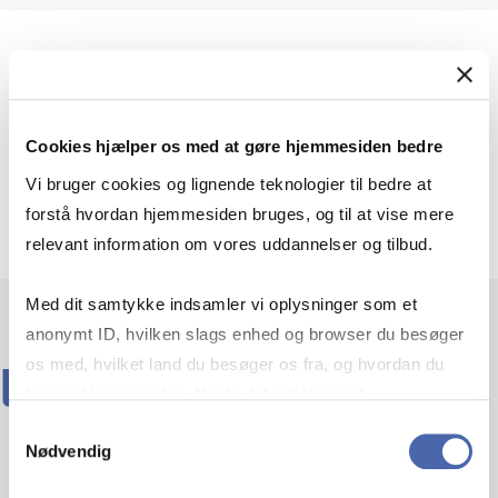
Forår 2027
Cookies hjælper os med at gøre hjemmesiden bedre
Datoerne er på vej og offentliggøres snarest muligt.
Vi bruger cookies og lignende teknologier til bedre at
Tilmeldingen er allerede åben, og datoerne
forstå hvordan hjemmesiden bruges, og til at vise mere
eftersendes, når de er fastlagt.
relevant information om vores uddannelser og tilbud.
Med dit samtykke indsamler vi oplysninger som et
anonymt ID, hvilken slags enhed og browser du besøger
os med, hvilket land du besøger os fra, og hvordan du
UNDERVISERE
bruger hjemmesiden. Nogle data deles med
tredjepartsværktøjer, som vi bruger til statistik og
Samtykkevalg
Nødvendig
markedsføring. Du bestemmer selv - og kan altid trække
dit samtykke tilbage via knappen nederst til højre.