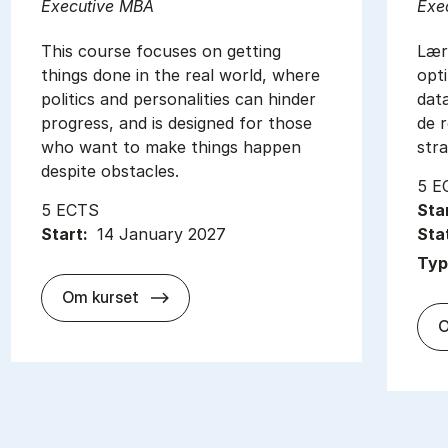
Executive MBA
Exe
This course focuses on getting
Lær
things done in the real world, where
opt
politics and personalities can hinder
data
progress, and is designed for those
de r
who want to make things happen
stra
despite obstacles.
5 E
5 ECTS
Sta
Start:
14 January 2027
Sta
Typ
about
Om kurset
O