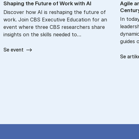
Shap­ing the Fu­ture of Work with AI
Agile an
Cen­tur
Discover how AI is reshaping the future of
In toda
work. Join CBS Executive Education for an
leadersh
event where three CBS researchers share
dynamic
insights on the skills needed to…
guides 
Se event
Se artik