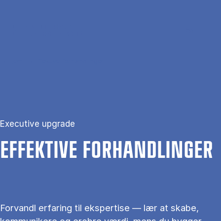
Gå til hovedindhold
Søg
Men
En
Hjem
Effektive forhandlinger
Executive upgrade
EF­FEK­TI­VE FOR­HAND­LIN­GER
Forvandl erfaring til ekspertise — lær at skabe,