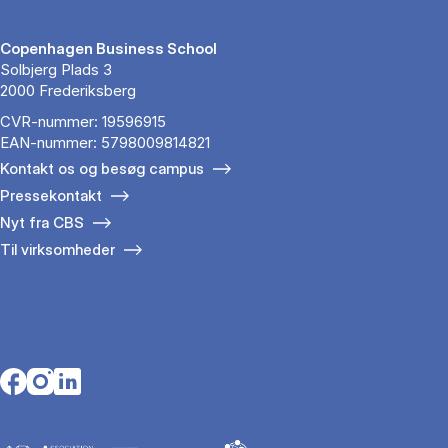
Copenhagen Business School
Solbjerg Plads 3
2000 Frederiksberg
CVR-nummer: 19596915
EAN-nummer: 5798009814821
Kontakt os og besøg campus
Pressekontakt
Nyt fra CBS
Til virksomheder
Opens in a new tab
Opens in a new tab
Opens in a new tab