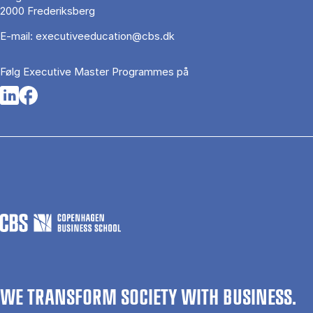
2000 Frederiksberg
E-mail:
executiveeducation@cbs.dk
Følg Executive Master Programmes på
Opens in a new tab
Opens in a new tab
WE TRANSFORM SOCIETY WITH BUSINESS.