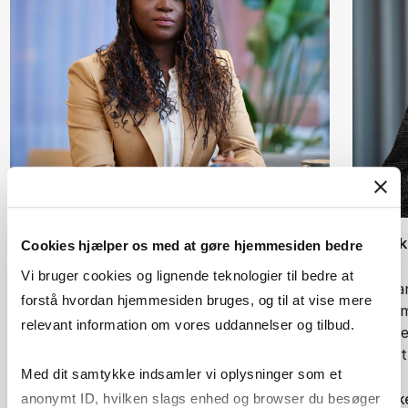
Spæn­din­gen lig­ger gemt i det tvær­fag­li­ge
”Jeg fik
Cookies hjælper os med at gøre hjemmesiden bedre
mel”
Det er et kæmpe plus at have flere
Vi bruger cookies og lignende teknologier til bedre at
Hvordan
redskaber i værktøjskassen til
forstå hvordan hjemmesiden bruges, og til at vise mere
spørgsm
skatteopgaver, fordi skattecompliance er i
relevant information om vores uddannelser og tilbud.
Venture
konstant bevægelse, og det kræver, at man
han i si
altid er…
Med dit samtykke indsamler vi oplysninger som et
Se artik
anonymt ID, hvilken slags enhed og browser du besøger
Se artikel