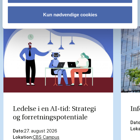
Kun nødvendige cookies
Le­del­se i en AI-tid: Stra­te­gi
In­
og for­ret­nings­po­ten­ti­a­le
Dato
Loka
Dato:
27. august 2026
Lokation:
CBS Campus