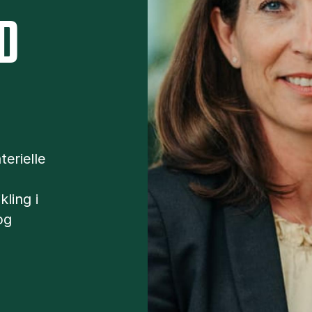
D
erielle
ling i
og