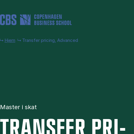
Gå til hovedindhold
Hjem
Transfer pricing, Advanced
Master i skat
TRANS­FER PRI­