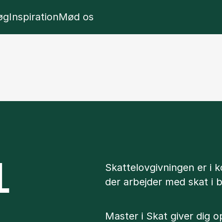
l
w panel
Show panel
Show panel
øg
Inspiration
Mød os
L
Skattelovgivningen er i ko
der arbejder med skat i b
Master i Skat giver dig 