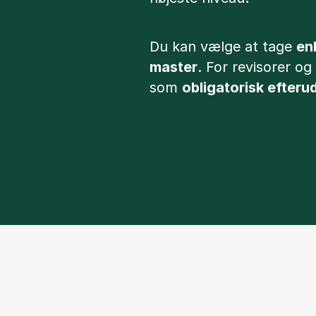
Du kan vælge at tage
en
master
. For revisorer o
som
obligatorisk efter