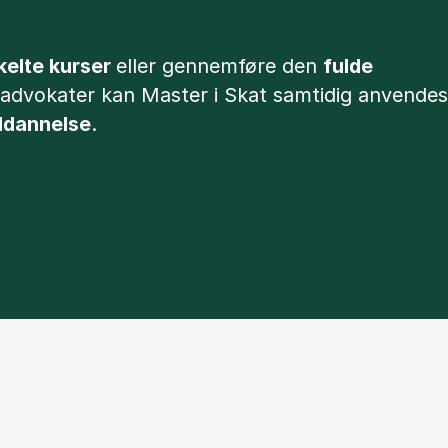
kelte kurser
eller gennemføre den
fulde
g advokater kan Master i Skat samtidig anvendes
uddannelse
.