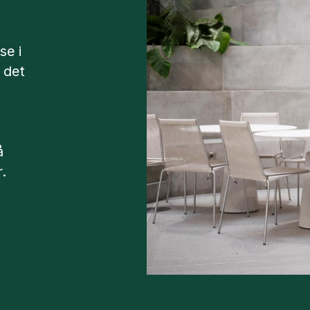
se i
 det
i
å
.