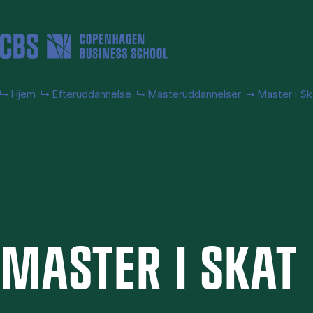
Gå til hovedindhold
Hjem
Efteruddannelse
Masteruddannelser
Master i Sk
MA­STER I SKAT