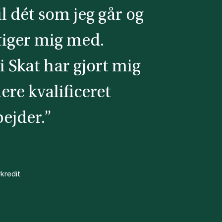
il dét som jeg går og
tiger mig med.
i Skat har gjort mig
mere kvalificeret
ejder.”
kredit