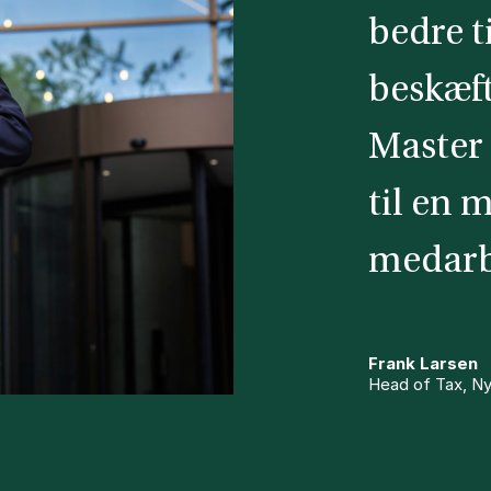
bedre t
beskæf
Master 
til en 
medarb
Frank Larsen
Head of Tax, Ny