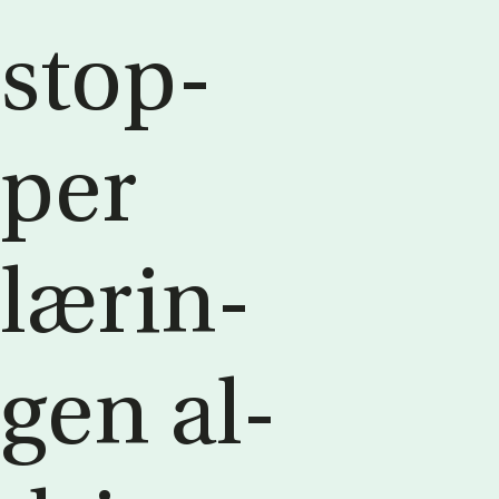
stop­
per
læ­rin­
gen al­