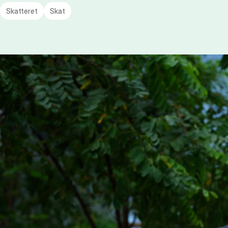
Skatteret
Skat