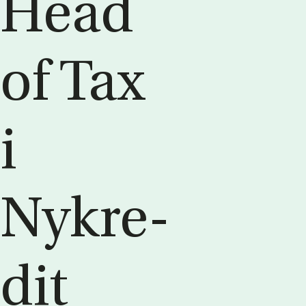
Head
of Tax
i
Nykre­
dit