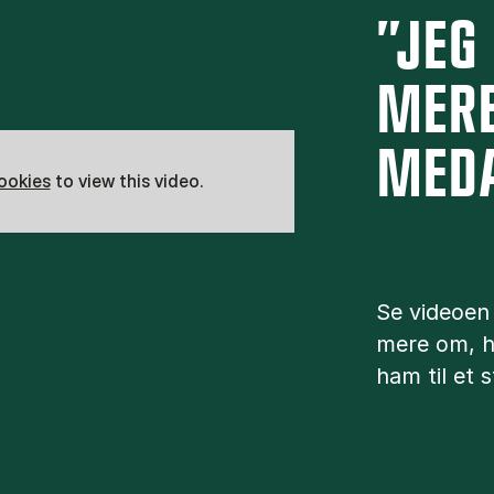
”JEG
MERE
MED
cookies
to view this video.
Se videoen
mere om, h
ham til et s