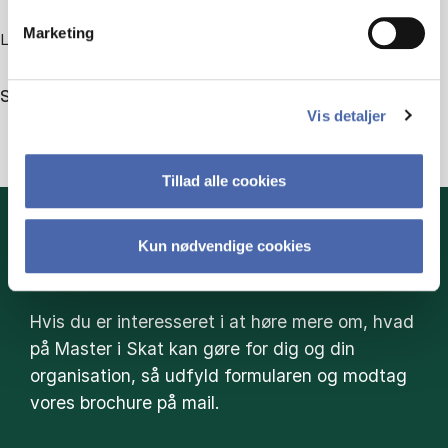
Marketing
Læs om alle kurser der udbydes på Master i Skat.
Se alle kurser
Vis detaljer
Tillad alle cookies
Kun nødvendige cookies
HENT BROCHURE HER
Hvis du er interesseret i at høre mere om, hvad
på Master i Skat kan gøre for dig og din
organisation, så udfyld formularen og modtag
vores brochure på mail.