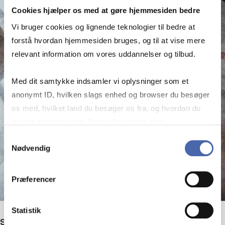
Cookies hjælper os med at gøre hjemmesiden bedre
Vi bruger cookies og lignende teknologier til bedre at
forstå hvordan hjemmesiden bruges, og til at vise mere
relevant information om vores uddannelser og tilbud.
Med dit samtykke indsamler vi oplysninger som et
anonymt ID, hvilken slags enhed og browser du besøger
os med, hvilket land du besøger os fra, og hvordan du
bruger hjemmesiden. Nogle data deles med
tredjepartsværktøjer, som vi bruger til statistik og
Samtykkevalg
Nødvendig
markedsføring. Du bestemmer selv - og kan altid trække
dit samtykke tilbage via knappen nederst til højre.
Præferencer
Statistik
Se alle kurser på Master i Skat