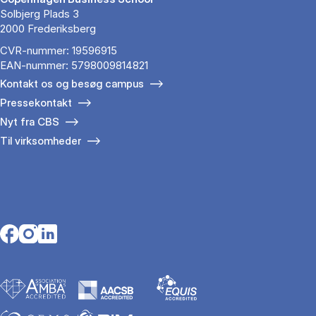
Solbjerg Plads 3
2000 Frederiksberg
CVR-nummer: 19596915
EAN-nummer: 5798009814821
Kontakt os og besøg campus
Pressekontakt
Nyt fra CBS
Til virksomheder
Opens in a new tab
Opens in a new tab
Opens in a new tab