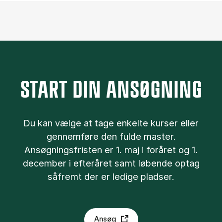
START DIN ANSØGNING
Du kan væl­ge at tage en­kel­te kurser el­ler
gen­nem­fø­re den ful­de ma­ster.
Ansøgningsfristen er 1. maj i foråret og 1.
december i efteråret samt løbende optag
såfremt der er ledige pladser.
Ansøg