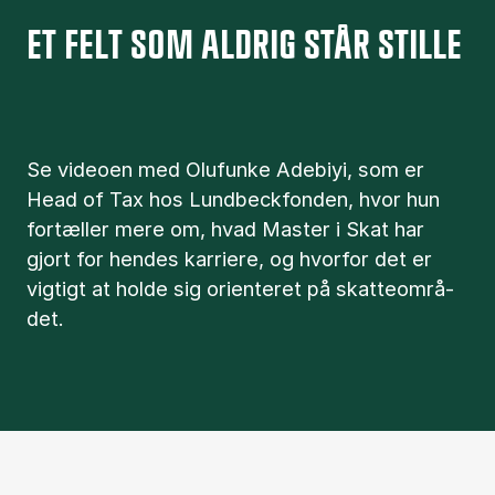
ET FELT SOM ALDRIG STÅR STILLE
Se vi­deo­en med Olufunke Adebiyi, som er
Head of Tax hos Lund­beck­fon­den, hvor hun
for­tæl­ler mere om, hvad Ma­ster i Skat har
gjort for hen­des kar­ri­e­re, og hvor­for det er
vig­tigt at hol­de sig ori­en­te­ret på skat­te­o­m­rå­
det.