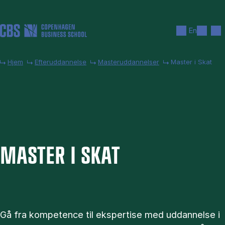
Gå til hovedindhold
Søg
Men
En
Hjem
Efteruddannelse
Masteruddannelser
Master i Skat
MA­STER I SKAT
Gå fra kompetence til ekspertise med uddannelse i