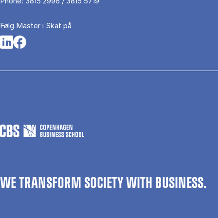
Phone:
3815 2996 / 3815 5719
Følg Master i Skat på
Opens in a new tab
Opens in a new tab
WE TRANSFORM SOCIETY WITH BUSINESS.