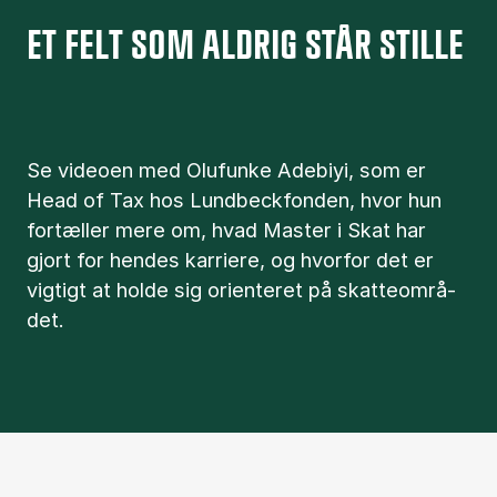
ET FELT SOM ALDRIG STÅR STILLE
Se vi­deo­en med Olufunke Adebiyi, som er
Head of Tax hos Lund­beck­fon­den, hvor hun
for­tæl­ler mere om, hvad Ma­ster i Skat har
gjort for hen­des kar­ri­e­re, og hvor­for det er
vig­tigt at hol­de sig ori­en­te­ret på skat­te­o­m­rå­
det.