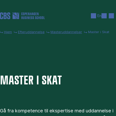
Gå til hovedindhold
Søg
Men
En
Hjem
Efteruddannelse
Masteruddannelser
Master i Skat
MA­STER I SKAT
Gå fra kompetence til ekspertise med uddannelse i