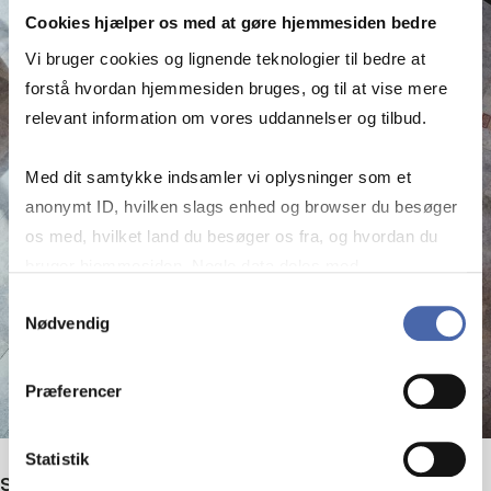
Cookies hjælper os med at gøre hjemmesiden bedre
Vi bruger cookies og lignende teknologier til bedre at
forstå hvordan hjemmesiden bruges, og til at vise mere
relevant information om vores uddannelser og tilbud.
Med dit samtykke indsamler vi oplysninger som et
anonymt ID, hvilken slags enhed og browser du besøger
os med, hvilket land du besøger os fra, og hvordan du
bruger hjemmesiden. Nogle data deles med
tredjepartsværktøjer, som vi bruger til statistik og
Samtykkevalg
Nødvendig
markedsføring. Du bestemmer selv - og kan altid trække
dit samtykke tilbage via knappen nederst til højre.
Præferencer
Statistik
Se alle kurser på Master i Skat