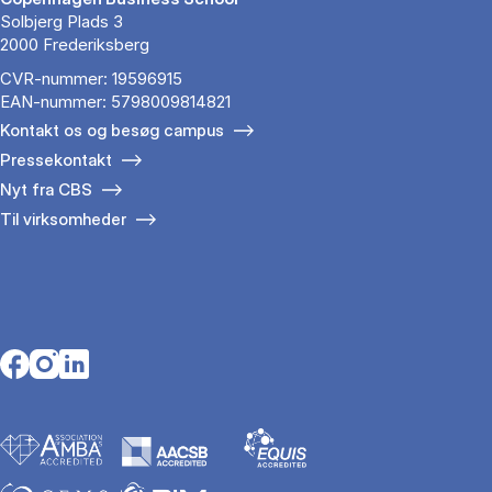
Solbjerg Plads 3
2000 Frederiksberg
CVR-nummer: 19596915
EAN-nummer: 5798009814821
Kontakt os og besøg campus
Pressekontakt
Nyt fra CBS
Til virksomheder
Opens in a new tab
Opens in a new tab
Opens in a new tab