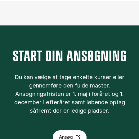
START DIN ANSØGNING
Du kan væl­ge at tage en­kel­te kurser el­ler
gen­nem­fø­re den ful­de ma­ster.
Ansøgningsfristen er 1. maj i foråret og 1.
december i efteråret samt løbende optag
såfremt der er ledige pladser.
Ansøg