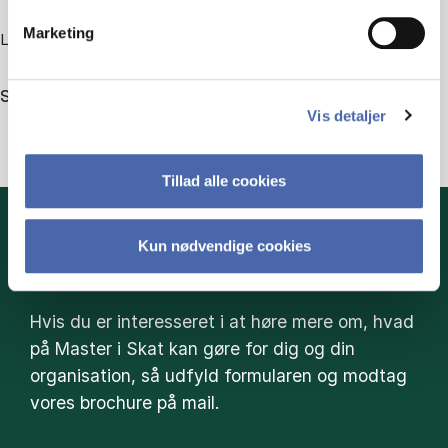
Marketing
Læs om alle kurser der udbydes på Master i Skat.
Se alle kurser
Vis detaljer
Tillad alle cookies
Kun nødvendige cookies
HENT BROCHURE HER
Hvis du er interesseret i at høre mere om, hvad
på Master i Skat kan gøre for dig og din
organisation, så udfyld formularen og modtag
vores brochure på mail.