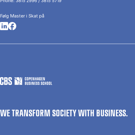
Phone:
3815 2996 / 3815 5719
Følg Master i Skat på
Opens in a new tab
Opens in a new tab
WE TRANSFORM SOCIETY WITH BUSINESS.