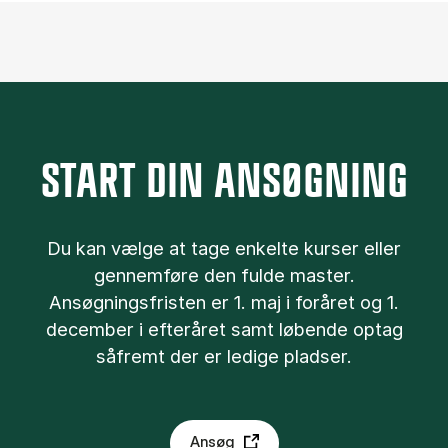
START DIN ANSØGNING
Du kan væl­ge at tage en­kel­te kurser el­ler
gen­nem­fø­re den ful­de ma­ster.
Ansøgningsfristen er 1. maj i foråret og 1.
december i efteråret samt løbende optag
såfremt der er ledige pladser.
Ansøg