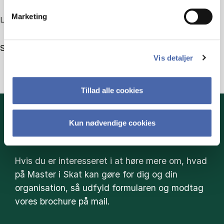
Marketing
Læs om alle kurser der udbydes på Master i Skat.
Se alle kurser
Vis detaljer
Tillad alle cookies
Kun nødvendige cookies
HENT BROCHURE HER
Hvis du er interesseret i at høre mere om, hvad
på Master i Skat kan gøre for dig og din
organisation, så udfyld formularen og modtag
vores brochure på mail.