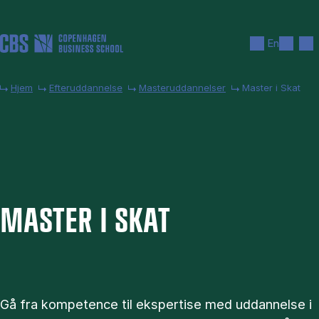
Gå til hovedindhold
Søg
Men
En
Hjem
Efteruddannelse
Masteruddannelser
Master i Skat
MA­STER I SKAT
Gå fra kompetence til ekspertise med uddannelse i