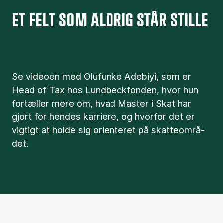
ET FELT SOM ALDRIG STÅR STILLE
Se vi­deo­en med Olufunke Adebiyi, som er
Head of Tax hos Lund­beck­fon­den, hvor hun
for­tæl­ler mere om, hvad Ma­ster i Skat har
gjort for hen­des kar­ri­e­re, og hvor­for det er
vig­tigt at hol­de sig ori­en­te­ret på skat­te­o­m­rå­
det.