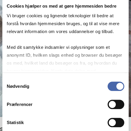
Cookies hjælper os med at gøre hjemmesiden bedre
Vi bruger cookies og lignende teknologier til bedre at
forstå hvordan hjemmesiden bruges, og til at vise mere
relevant information om vores uddannelser og tilbud.
Med dit samtykke indsamler vi oplysninger som et
anonymt ID, hvilken slags enhed og browser du besøger
os med, hvilket land du besøger os fra, og hvordan du
bruger hjemmesiden. Nogle data deles med
tredjepartsværktøjer, som vi bruger til statistik og
Samtykkevalg
Nødvendig
markedsføring. Du bestemmer selv - og kan altid trække
dit samtykke tilbage via knappen nederst til højre.
Præferencer
Statistik
Se alle kurser på Master i Skat