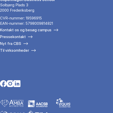
Solbjerg Plads 3
2000 Frederiksberg
CVR-nummer: 19596915
EAN-nummer: 5798009814821
Kontakt os og besøg campus
Pressekontakt
Nyt fra CBS
Til virksomheder
Opens in a new tab
Opens in a new tab
Opens in a new tab