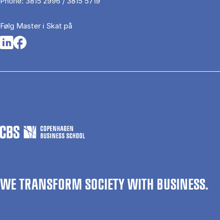
Phone:
3815 2996 / 3815 5719
Følg Master i Skat på
Opens in a new tab
Opens in a new tab
WE TRANSFORM SOCIETY WITH BUSINESS.