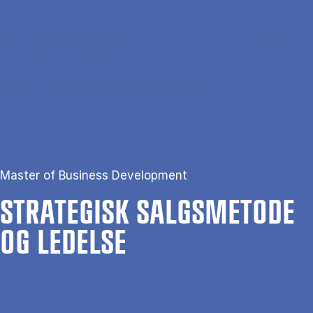
Gå til hovedindhold
Søg
Men
En
Hjem
Strategisk salgsmetode og ledelse
Master of Business Development
STRA­TE­GISK SALGS­ME­TO­DE
OG LE­DEL­SE