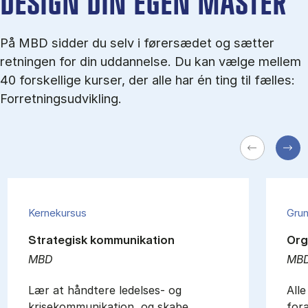
DESIGN DIN EGEN MASTER
På MBD sidder du selv i førersædet og sætter
retningen for din uddannelse. Du kan vælge mellem
40 forskellige kurser, der alle har én ting til fælles:
Forretningsudvikling.
Kernekursus
Gru
Strategisk kommunikation
Org
MBD
MB
Lær at håndtere ledelses- og
All
krisekommunikation, og skabe
fora