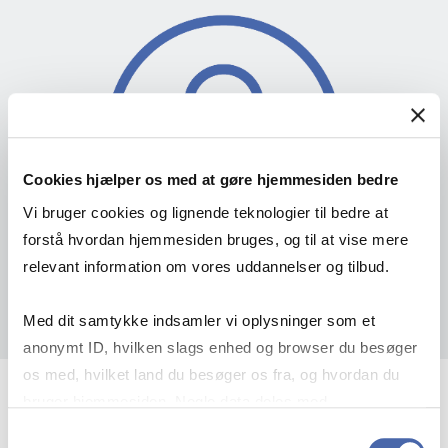
Cookies hjælper os med at gøre hjemmesiden bedre
Vi bruger cookies og lignende teknologier til bedre at
forstå hvordan hjemmesiden bruges, og til at vise mere
relevant information om vores uddannelser og tilbud.
Med dit samtykke indsamler vi oplysninger som et
anonymt ID, hvilken slags enhed og browser du besøger
os med, hvilket land du besøger os fra, og hvordan du
bruger hjemmesiden. Nogle data deles med
Stefan Kirkegaard Sløk-Madsen
tredjepartsværktøjer, som vi bruger til statistik og
Samtykkevalg