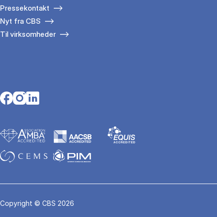
Pressekontakt
Nyt fra CBS
Til virksomheder
Opens in a new tab
Opens in a new tab
Opens in a new tab
Copyright © CBS 2026