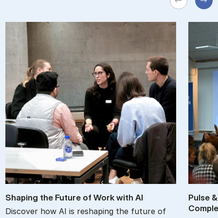
Shap­ing the Fu­ture of Work with AI
Pul­se &
Com­ple­
Discover how AI is reshaping the future of