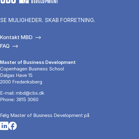
DEVELOPMENT
SE MULIGHEDER. SKAB FORRETNING.
Kontakt MBD
FAQ
Master of Business Development
Copenhagen Business School
Dalgas Have 15
2000 Frederiksberg
E-mail:
mbd@cbs.dk
Phone:
3815 3060
Følg Master of Business Development på
Opens in a new tab
Opens in a new tab