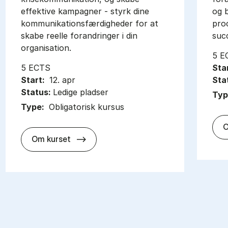
effektive kampagner - styrk dine
og b
kommunikationsfærdigheder for at
proc
skabe reelle forandringer i din
suc
organisation.
5 E
5 ECTS
Sta
Start:
12. apr
Sta
Status:
Ledige pladser
Typ
Type:
Obligatorisk kursus
O
about
Om kurset