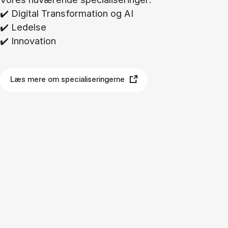
✔️ Di­gi­tal Trans­for­ma­tion og AI
✔️ Le­del­se
✔️ In­nova­tion
Læs mere om specialiseringerne