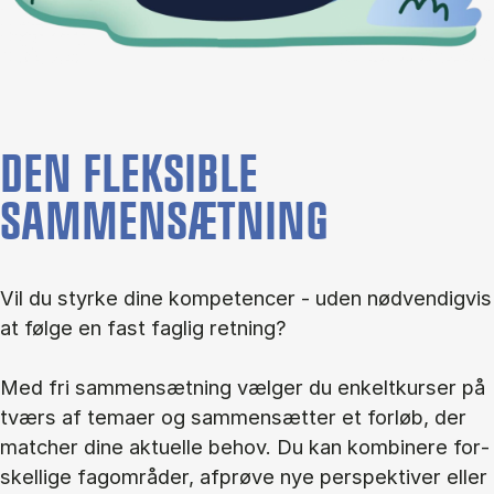
DEN FLEKSIBLE
SAMMENSÆTNING
Vil du styr­ke dine kom­pe­ten­cer - uden nød­ven­dig­vis
at føl­ge en fast fag­lig ret­ning?
Med fri sam­men­sæt­ning væl­ger du en­kelt­kur­ser på
tværs af te­ma­er og sam­men­sæt­ter et for­løb, der
mat­cher dine ak­tu­el­le be­hov. Du kan kom­bi­ne­re for­
skel­li­ge fag­om­rå­der, af­prø­ve nye per­spek­ti­ver el­ler