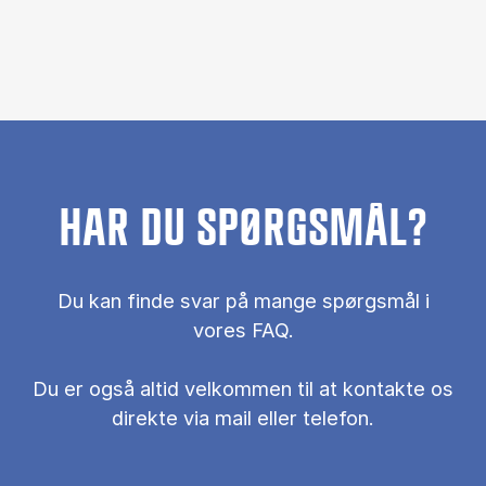
HAR DU SPØRGSMÅL?
Du kan finde svar på mange spørgsmål i
vores FAQ.
Du er også al­tid vel­kom­men til at kon­tak­te os
di­rek­te via mail el­ler te­le­fon.