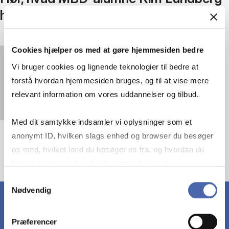
har fået ud af uddannelsen
Cookies hjælper os med at gøre hjemmesiden bedre
You must
accept statistics cookies
to view this
Vi bruger cookies og lignende teknologier til bedre at
video.
forstå hvordan hjemmesiden bruges, og til at vise mere
relevant information om vores uddannelser og tilbud.
Med dit samtykke indsamler vi oplysninger som et
anonymt ID, hvilken slags enhed og browser du besøger
os med, hvilket land du besøger os fra, og hvordan du
bruger hjemmesiden. Nogle data deles med
tredjepartsværktøjer, som vi bruger til statistik og
Samtykkevalg
Nødvendig
markedsføring. Du bestemmer selv - og kan altid trække
dit samtykke tilbage via knappen nederst til højre.
Præferencer