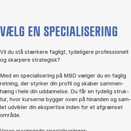
VÆLG EN SPECIALISERING
Vil du stå stær­ke­re fag­ligt, ty­de­li­ge­re pro­fes­sio­nelt
og skar­pe­re stra­te­gisk?
Med en spe­ci­a­li­se­ring på MBD væl­ger du en fag­lig
ret­ning, der styr­ker din pro­fil og ska­ber sam­men­
hæng i hele din ud­dan­nel­se. Du får en ty­de­lig struk­
tur, hvor kur­ser­ne byg­ger oven på hin­an­den og sam­
let ud­vik­ler din eks­per­ti­se in­den for et af­græn­set
om­rå­de.
Vo­res nu­væ­ren­de spe­ci­a­li­se­rin­ger: