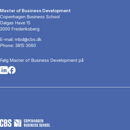
Master of Business Development
Copenhagen Business School
Dalgas Have 15
2000 Frederiksberg
E-mail:
mbd@cbs.dk
Phone:
3815 3060
Følg Master of Business Development på
Opens in a new tab
Opens in a new tab