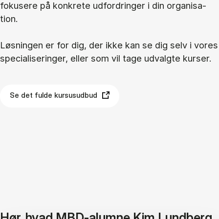
fo­ku­se­re på kon­kre­te ud­for­drin­ger i din or­ga­ni­sa­
tion.
Løs­nin­gen er for dig, der ikke kan se dig selv i vo­res
spe­ci­a­li­se­rin­ger, el­ler som vil tage ud­valg­te kur­ser.
Se det fulde kursusudbud
Hør, hvad MBD-alumne Kim Lundberg