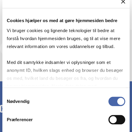
Cookies hjælper os med at gøre hjemmesiden bedre
Vi bruger cookies og lignende teknologier til bedre at
forstå hvordan hjemmesiden bruges, og til at vise mere
relevant information om vores uddannelser og tilbud.
Tilmeld dig
Med dit samtykke indsamler vi oplysninger som et
anonymt ID, hvilken slags enhed og browser du besøger
os med, hvilket land du besøger os fra, og hvordan du
bruger hjemmesiden. Nogle data deles med
tredjepartsværktøjer, som vi bruger til statistik og
Samtykkevalg
Nødvendig
markedsføring. Du bestemmer selv - og kan altid trække
dit samtykke tilbage via knappen nederst til højre.
Præferencer