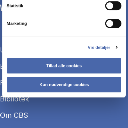
Statistik
WE TRANSFORM SOCIETY WITH BUSINESS.
Marketing
Vis detaljer
Uddannelser
Efteruddannelse
Tillad alle cookies
Forskning
Kun nødvendige cookies
Bibliotek
Om CBS