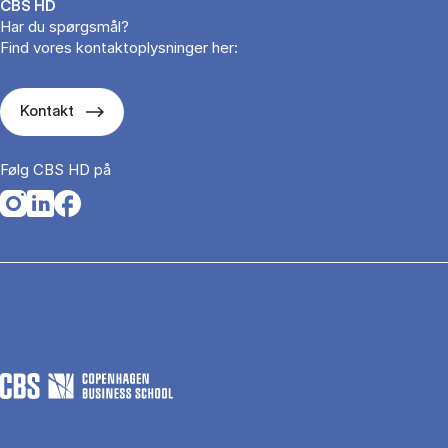
CBS HD
Har du spørgsmål?
Find vores kontaktoplysninger her:
Kontakt
Følg CBS HD på
Opens in a new tab
Opens in a new tab
Opens in a new tab