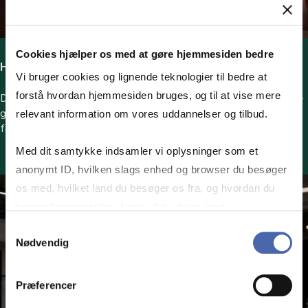
Cookies hjælper os med at gøre hjemmesiden bedre
Hvor tids­kræ­ven­de er HD-ud­dan­nel­sen?
Vi bruger cookies og lignende teknologier til bedre at
forstå hvordan hjemmesiden bruges, og til at vise mere
Du skal for­ven­te at bru­ge om­kring 20 ti­mer om ugen, hvis du ta­
ger HD på nor­me­ret tid. Tids­for­bru­get er in­klu­si­ve un­der­vis­ning,
relevant information om vores uddannelser og tilbud.
for­be­re­del­se, grup­pe­ar­bej­de og ek­sa­men.
Med dit samtykke indsamler vi oplysninger som et
anonymt ID, hvilken slags enhed og browser du besøger
os med, hvilket land du besøger os fra, og hvordan du
bruger hjemmesiden. Nogle data deles med
tredjepartsværktøjer, som vi bruger til statistik og
Samtykkevalg
Nødvendig
markedsføring. Du bestemmer selv - og kan altid trække
dit samtykke tilbage via knappen nederst til højre.
Præferencer