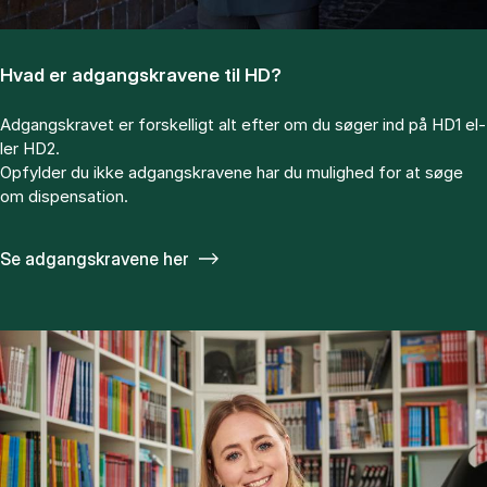
Hvad er ad­gangs­kra­ve­ne til HD?
Ad­gangs­kra­vet er for­skel­ligt alt ef­ter om du sø­ger ind på HD1 el­
ler HD2.
Op­fyl­der du ikke ad­gangs­kra­ve­ne har du mu­lig­hed for at søge
om dis­pen­sa­tion.
Se adgangskravene her