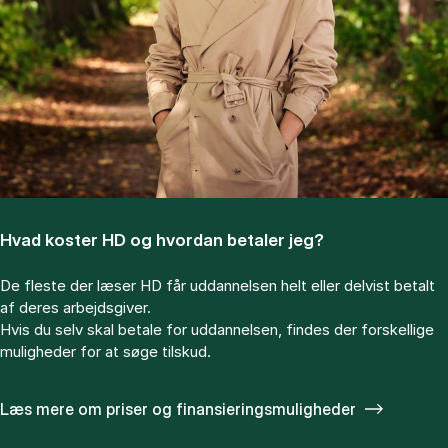
Hvad ko­ster HD og hvor­dan be­ta­ler jeg?
De fle­ste der læ­ser HD får ud­dan­nel­sen helt el­ler del­vist be­talt
af de­res ar­bejds­gi­ver.
Hvis du selv skal be­ta­le for ud­dan­nel­sen, fin­des der for­skel­li­ge
mu­lig­he­der for at søge til­skud.
Læs mere om priser og finansieringsmuligheder