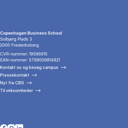
Copenhagen Business School
Solbjerg Plads 3
2000 Frederiksberg
CVR-nummer: 19596915
EAN-nummer: 5798009814821
Kontakt os og besøg campus
Pressekontakt
Nyt fra CBS
Til virksomheder
Opens in a new tab
Opens in a new tab
Opens in a new tab