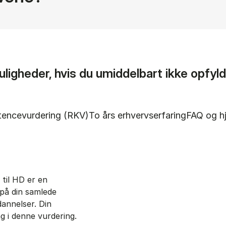
igheder, hvis du umiddelbart ikke opfyl
l
Show panel
Show pan
encevurdering (RKV)
To års erhvervserfaring
FAQ og h
til HD er en
gskrav (Panel content)
på din samlede
annelser. Din
ng i denne vurdering.