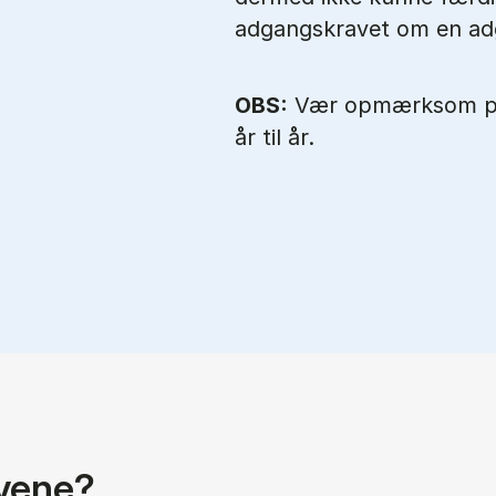
adgangskravet om en ad
OBS:
Vær opmærksom på, 
år til år.
avene?