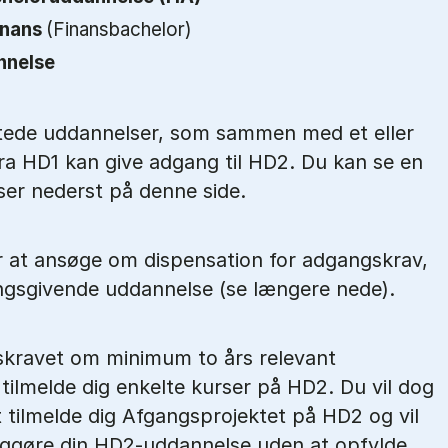
inans
(Finansbachelor)
nnelse
tede uddannelser, som sammen med et eller
fra HD1 kan give adgang til HD2. Du kan se en
lser nederst på denne side.
r at ansøge om dispensation for adgangskrav,
angsgivende uddannelse (se længere nede).
kravet om minimum to års relevant
tilmelde dig enkelte kurser på HD2. Du vil dog
t tilmelde dig Afgangsprojektet på HD2 og vil
ggøre din HD2‑uddannelse uden at opfylde