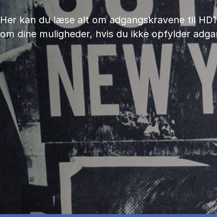
Her kan du læse alt om adgangskravene til HD
om dine muligheder, hvis du ikke opfylder adg