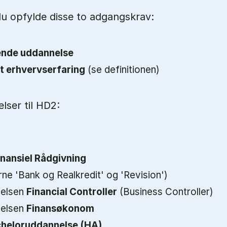
u opfylde disse to adgangskrav:
ende uddannelse
t erhvervserfaring
(se definitionen)
ser til HD2:
nansiel Rådgivning
rne 'Bank og Realkredit' og 'Revision')
nelsen
Financial Controller
(Business Controller)
nelsen
Finansøkonom
heloruddannelse (HA)