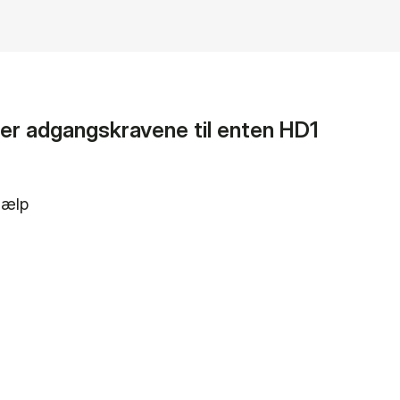
der adgangskravene til enten HD1
el
jælp