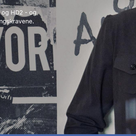
1 og HD2 - og
angskravene.