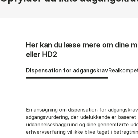
Her kan du læse mere om dine mul
eller HD2
Tablist controls
Show panel
Show pane
Dispensation for adgangskrav
Realkompet
En ansøgning om dispensation for adgangskrav 
Dispensation for adgan
adgangsvurdering, der udelukkende er baseret 
uddannelsesbaggrund og dine gennemførte udd
erhvervserfaring vil ikke blive taget i betragtni