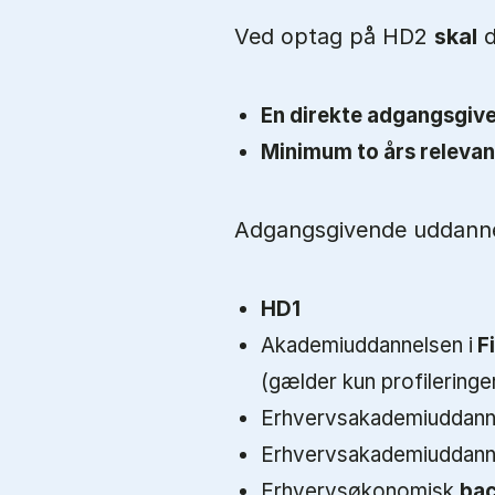
Ved optag på HD2
skal
d
En direkte adgangsgiv
Minimum to års relevan
Adgangsgivende uddannel
HD1
Akademiuddannelsen i
Fi
(gælder kun profileringe
Erhvervsakademiuddan
Erhvervsakademiuddan
Erhvervsøkonomisk
bac