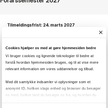
Forårssemester 2027
Tilmeldingsfrist: 24. marts 2027
Cookies hjælper os med at gøre hjemmesiden bedre
Undervisningsdage:
tirsdag/torsdag i uge 15-
Vi bruger cookies og lignende teknologier til bedre at
22
forstå hvordan hjemmesiden bruges, og til at vise mere
relevant information om vores uddannelser og tilbud.
Eksamen:
Mundtlig stedprøve med
forberedelse i uge 23.
Med dit samtykke indsamler vi oplysninger som et
anonymt ID, hvilken slags enhed og browser du besøger
Læs nærmere om form og format i
os med, hvilket land du besøger os fra, og hvordan du
kursuskataloget
bruger hjemmesiden. Nogle data deles med
tredjepartsværktøjer, som vi bruger til statistik og