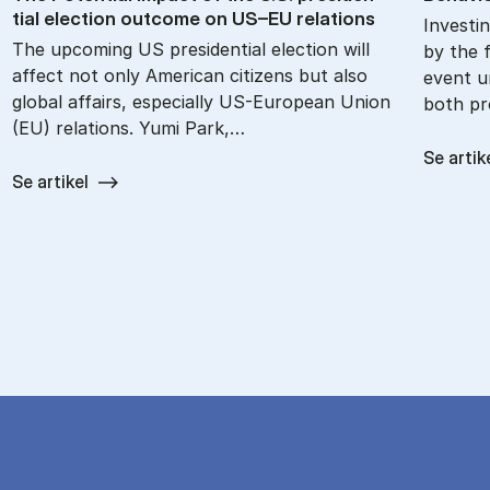
tial elec­tion out­come on US–EU re­la­tions
Investin
The upcoming US presidential election will
by the f
affect not only American citizens but also
event u
global affairs, especially US-European Union
both pr
(EU) relations. Yumi Park,…
Se artik
Se artikel