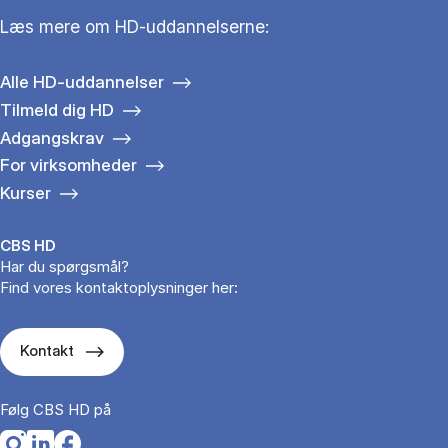
Læs mere om HD-uddannelserne:
Alle HD-uddannelser
Tilmeld dig HD
Adgangskrav
For virksomheder
Kurser
CBS HD
Har du spørgsmål?
Find vores kontaktoplysninger her:
Kontakt
Følg CBS HD på
Opens in a new tab
Opens in a new tab
Opens in a new tab