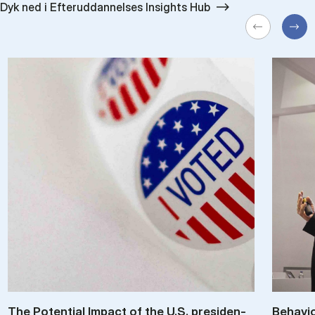
Dyk ned i Efteruddannelses Insights Hub
The Po­ten­tial Im­pact of the U.S. pres­id­en­
Be­havio