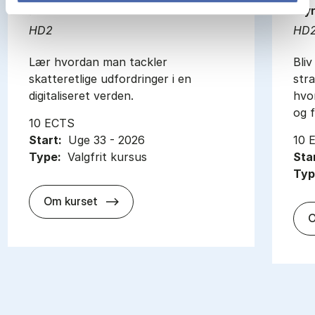
økonomi
sty
HD2
HD
Lær hvordan man tackler
Bliv
skatteretlige udfordringer i en
stra
digitaliseret verden.
hvo
og f
10 ECTS
Start:
Uge 33 - 2026
10 
Type:
Valgfrit kursus
Sta
Typ
about
Om kurset
O