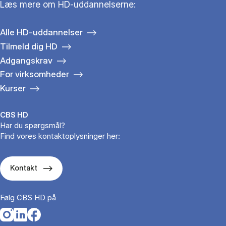
Læs mere om HD-uddannelserne:
Alle HD-uddannelser
Tilmeld dig HD
Adgangskrav
For virksomheder
Kurser
CBS HD
Har du spørgsmål?
Find vores kontaktoplysninger her:
Kontakt
Følg CBS HD på
Opens in a new tab
Opens in a new tab
Opens in a new tab