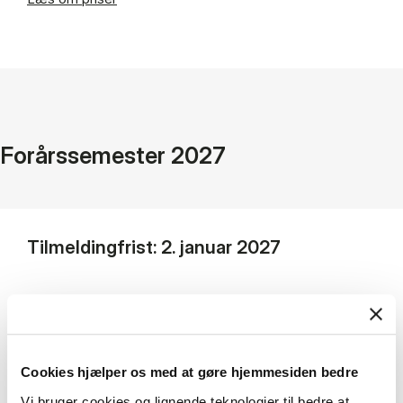
Forårssemester 2027
Tilmeldingfrist: 2. januar 2027
Undervisningsformat:
Kurserne på HD2
Maritime udbydes online og undervisningen
foregår på engelsk.
Cookies hjælper os med at gøre hjemmesiden bedre
Bemærk! Kurset inkluderer en undervisningsdag
Vi bruger cookies og lignende teknologier til bedre at