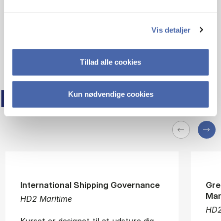
Vis detaljer
Tillad alle cookies
FLERE KURSER PÅ HD
Kun nødvendige cookies
International Shipping Governance
Gre
Ma
HD2 Maritime
HD2