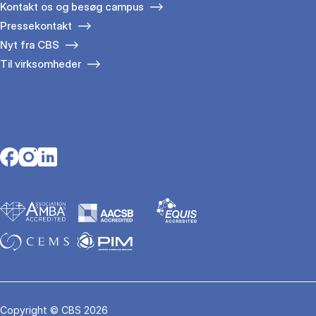
Kontakt os og besøg campus
Pressekontakt
Nyt fra CBS
Til virksomheder
Opens in a new tab
Opens in a new tab
Opens in a new tab
Copyright © CBS 2026