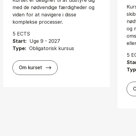
Kurset er designet til at udstyre dig
Kur
med de nødvendige færdigheder og
ski
viden for at navigere i disse
nød
komplekse processer.
og 
5 ECTS
omst
Start:
Uge 9 - 2027
elle
Type:
Obligatorisk kursus
5 E
Sta
about
Om kurset
Typ
O