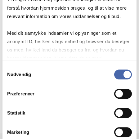
på campus. Undervisningsdagen på campus vil
forstå hvordan hjemmesiden bruges, og til at vise mere
blive streamet og optaget i tilfælde af, at du
relevant information om vores uddannelser og tilbud.
ikke kan deltage.
Med dit samtykke indsamler vi oplysninger som et
Sprog:
Engelsk
anonymt ID, hvilken slags enhed og browser du besøger
os med, hvilket land du besøger os fra, og hvordan du
Online
: Onsdag i uge 2
bruger hjemmesiden. Nogle data deles med
tredjepartsværktøjer, som vi bruger til statistik og
Samtykkevalg
Nødvendig
Pre-recorded
: Onsdag i ugerne 3-7
markedsføring. Du bestemmer selv - og kan altid trække
dit samtykke tilbage via knappen nederst til højre.
1:1 session:
Onsdag i uge 8
Præferencer
Eksamen
:
se kursuskatalog
Statistik
Marketing