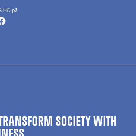
S HD på
n a new tab
s in a new tab
pens in a new tab
TRANSFORM SOCIETY WITH
INESS.