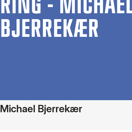
RING - MI­CHA­E
BJER­REKÆR
Michael Bjerrekær