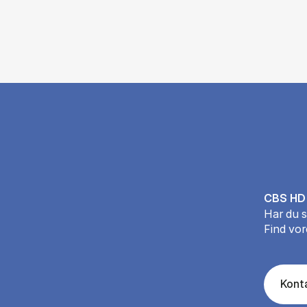
CBS HD
Har du 
Find vor
Kont