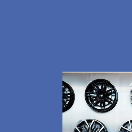
nelser
HD2 Finansiering
Michael Bjerrekær