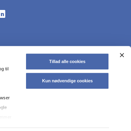
n a new tab
s in a new tab
pens in a new tab
Tillad alle cookies
g til
Kun nødvendige cookies
owser
ogle
kyt­tel­se på CBS
Tilgængelighedserklæring
Whistleblowerordning
temmer