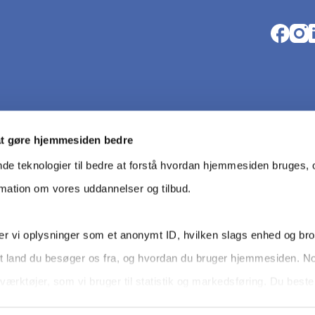
Opens i
Open
O
at gøre hjemmesiden bedre
nde teknologier til bedre at forstå hvordan hjemmesiden bruges, o
rmation om vores uddannelser og tilbud.
r vi oplysninger som et anonymt ID, hvilken slags enhed og br
t land du besøger os fra, og hvordan du bruger hjemmesiden. N
Da­ta­be­s
værktøjer, som vi bruger til statistik og markedsføring. Du bes
dit samtykke tilbage via knappen nederst til højre.