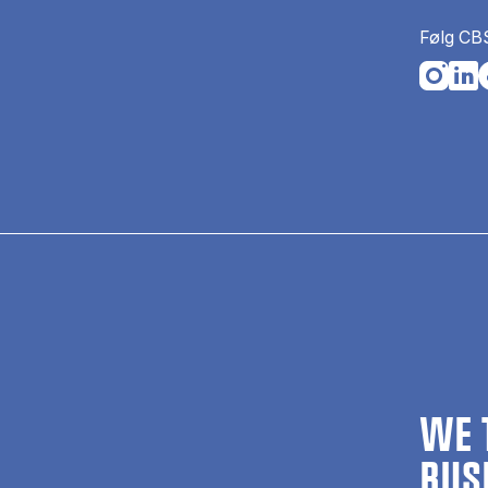
Følg CB
Opens i
Open
O
WE 
BUS