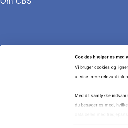
Om CBS
Cookies hjælper os med 
Vi bruger cookies og ligne
at vise mere relevant info
Med dit samtykke indsamle
du besøger os med, hvilke
Copyright © CBS 2026
data deles med tredjeparts
selv - og kan altid trække 