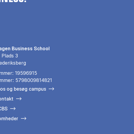
gen Business School
 Plads 3
ederiksberg
mmer: 19596915
mmer: 5798009814821
 os og besøg campus
ontakt
 CBS
somheder