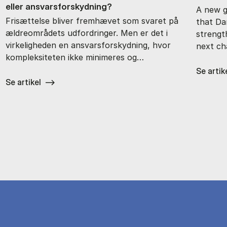
el­ler an­svars­for­skyd­ning?
A new g
Frisættelse bliver fremhævet som svaret på
that Da
ældreområdets udfordringer. Men er det i
strength
virkeligheden en ansvarsforskydning, hvor
next cha
kompleksiteten ikke minimeres og…
Se artik
Se artikel