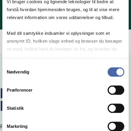
Vi bruger cookies og lignende teknologier til bedre at
forstå hvordan hjemmesiden bruges, og til at vise mere
relevant information om vores uddannelser og tilbud.
Med dit samtykke indsamler vi oplysninger som et
anonymt ID, hvilken slags enhed og browser du besøger
os med, hvilket land du besøger os fra, og hvordan du
bruger hjemmesiden. Nogle data deles med
tredjepartsværktøjer, som vi bruger til statistik og
Samtykkevalg
Nødvendig
markedsføring. Du bestemmer selv - og kan altid trække
dit samtykke tilbage via knappen nederst til højre.
HEL UDDANNELSE ELLER
Præferencer
KURSER
Statistik
På CBS HD kan du tilmelde dig det fulde
Marketing