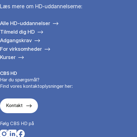
Læs mere om HD-uddannelserne:
Alle HD-uddannelser
Tilmeld dig HD
Adgangskrav
For virksomheder
Kurser
CBS HD
Har du spørgsmål?
Find vores kontaktoplysninger her:
Kontakt
Følg CBS HD på
Opens in a new tab
Opens in a new tab
Opens in a new tab