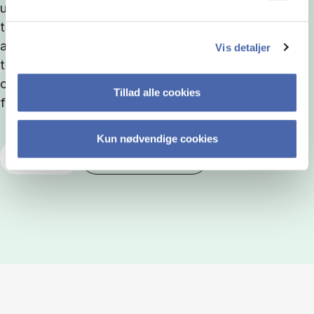
uddannelsesforløb på hhv. HD1 og HD2 som hver
tager 2 år på deltid. Hvis du er mere interesseret i
at læse HD i dit eget tempo, har du mulighed for at
Vis detaljer
tilmelde dig et enkelt kursus ad gangen. Kurser kan
også være en mulighed, hvis du har brug for en
Tillad alle cookies
faglig opkvalificering inden for et bestemt emne.
Kun nødvendige cookies
Kurser
HD-uddannelser