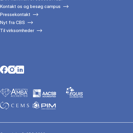
Kontakt os og besøg campus
Pressekontakt
Nyt fra CBS
Til virksomheder
Opens in a new tab
Opens in a new tab
Opens in a new tab