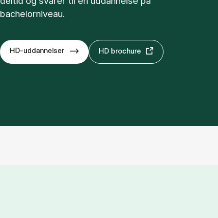
deltid og svarer til en uddannelse på
bachelorniveau.
HD-uddannelser
HD brochure