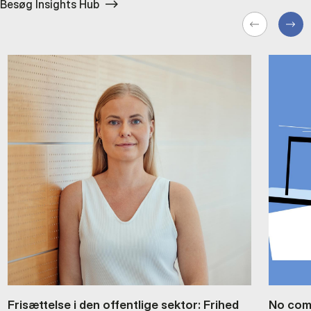
Besøg Insights Hub
Fri­sæt­tel­se i den of­fent­li­ge sek­tor: Fri­hed
No com­