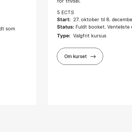
for trivsel.
5 ECTS
Start:
27. oktober til 8. decemb
Status:
Fuldt booket. Venteliste 
udt som
Type:
Valgfrit kursus
Om kurset
about