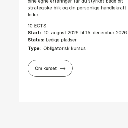
dine egne erfaringer får du styrket både dit
strategiske blik og din personlige handlekraf
leder.
10 ECTS
Start:
10. august 2026 til 15. december 2026
Status:
Ledige pladser
Type:
Obligatorisk kursus
Om kurset
about