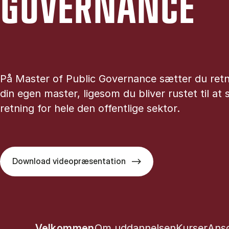
GOVER­NAN­CE
På Master of Public Governance sætter du retn
din egen master, ligesom du bliver rustet til at
retning for hele den offentlige sektor.
Download videopræsentation
Show panel
Show panel
Show pane
Sho
Velkommen
Om uddannelsen
Kurser
Ans
Tablist controls