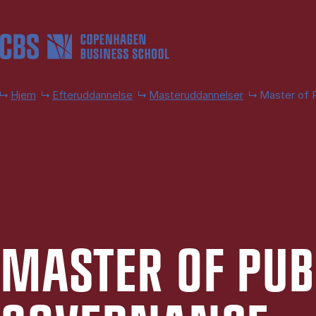
Gå til hovedindhold
Hjem
Efteruddannelse
Masteruddannelser
Master of 
MA­STER OF PU­B