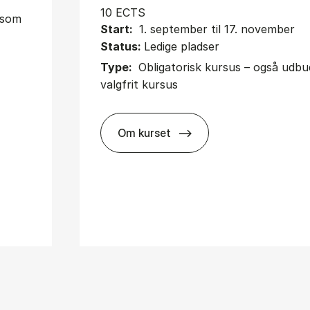
10 ECTS
t som
Start:
1. september til 17. november
Status:
Ledige pladser
Type:
Obligatorisk kursus – også udb
valgfrit kursus
Om kurset
about