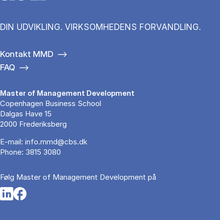
DIN UDVIKLING. VIRKSOMHEDENS FORVANDLING.
Kontakt MMD
FAQ
Master of Management Development
Copenhagen Business School
Dalgas Have 15
2000 Frederiksberg
E-mail:
info.mmd@cbs.dk
Phone:
3815 3080
Følg Master of Management Development på
Opens in a new tab
Opens in a new tab