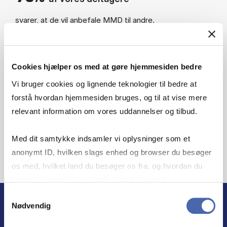
svarer, at de vil anbefale MMD til andre.
Cookies hjælper os med at gøre hjemmesiden bedre
63%
af vores deltagere
Vi bruger cookies og lignende teknologier til bedre at
forstå hvordan hjemmesiden bruges, og til at vise mere
svarer, at de allerede ved afslutningen af uddannelsen
har fået større ansvar og/eller nye arbejdsopgaver som
relevant information om vores uddannelser og tilbud.
følge af MMD.
Med dit samtykke indsamler vi oplysninger som et
anonymt ID, hvilken slags enhed og browser du besøger
os med, hvilket land du besøger os fra, og hvordan du
bruger hjemmesiden. Nogle data deles med
tredjepartsværktøjer, som vi bruger til statistik og
Samtykkevalg
Nødvendig
markedsføring. Du bestemmer selv - og kan altid trække
HENT
dit samtykke tilbage via knappen nederst til højre.