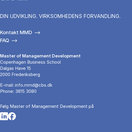
DIN UDVIKLING. VIRKSOMHEDENS FORVANDLING.
Kontakt MMD
FAQ
Master of Management Development
Copenhagen Business School
Dalgas Have 15
2000 Frederiksberg
E-mail:
info.mmd@cbs.dk
Phone:
3815 3080
Følg Master of Management Development på
Opens in a new tab
Opens in a new tab