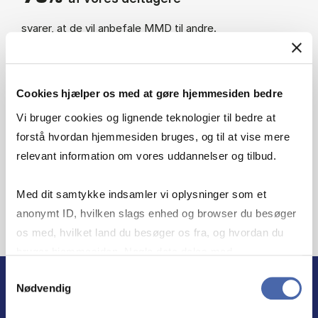
svarer, at de vil anbefale MMD til andre.
Cookies hjælper os med at gøre hjemmesiden bedre
63%
af vores deltagere
Vi bruger cookies og lignende teknologier til bedre at
forstå hvordan hjemmesiden bruges, og til at vise mere
svarer, at de allerede ved afslutningen af uddannelsen
har fået større ansvar og/eller nye arbejdsopgaver som
relevant information om vores uddannelser og tilbud.
følge af MMD.
Med dit samtykke indsamler vi oplysninger som et
anonymt ID, hvilken slags enhed og browser du besøger
os med, hvilket land du besøger os fra, og hvordan du
bruger hjemmesiden. Nogle data deles med
tredjepartsværktøjer, som vi bruger til statistik og
Samtykkevalg
Nødvendig
markedsføring. Du bestemmer selv - og kan altid trække
HENT
dit samtykke tilbage via knappen nederst til højre.