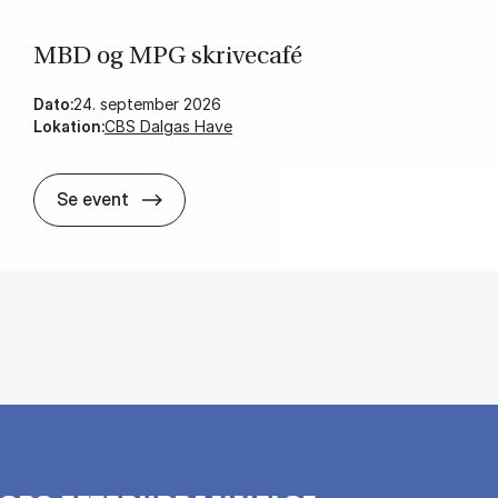
MBD og MPG skri­vecafé
Dato:
24. september 2026
Lokation:
CBS Dalgas Have
MBD og MPG skri­vecafé
Se event