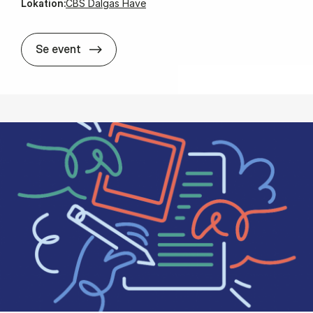
Lokation:
CBS Dalgas Have
In­for­ma­tions­mø­de på MBD
Se event