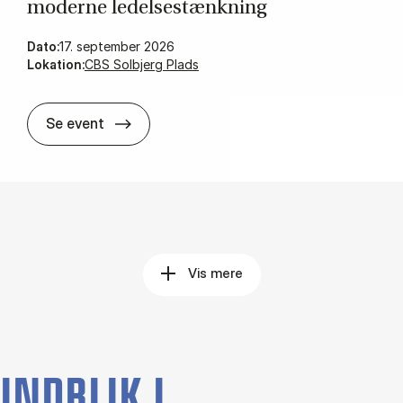
mo­der­ne le­del­ses­tænk­ning
Dato:
17. september 2026
Lokation:
CBS Solbjerg Plads
Mød Mary Uhl-Bien – pio­ner in­den for mo­d
Se event
Vis mere
INDBLIK I