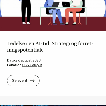
Le­del­se i en AI-tid: Stra­te­gi og for­ret­
nings­po­ten­ti­a­le
Dato:
27. august 2026
Lokation:
CBS Campus
Le­del­se i en AI-tid: Stra­te­gi og for­ret­ning
Se event