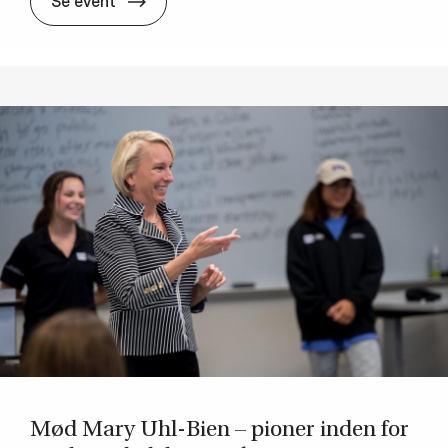
MBD Ma­sterclass: Di­gi­tal su­veræ­ni­tet
Se event
Mød Mary Uhl-Bien – pio­ner in­den for