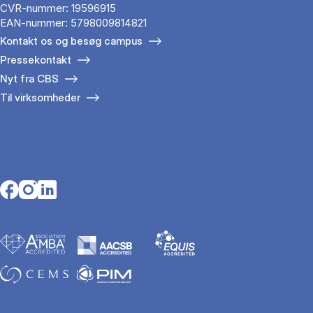
CVR-nummer: 19596915
EAN-nummer: 5798009814821
Kontakt os og besøg campus
Pressekontakt
Nyt fra CBS
Til virksomheder
Opens in a new tab
Opens in a new tab
Opens in a new tab