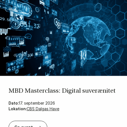
MBD Ma­sterclass: Di­gi­tal su­veræ­ni­tet
Dato:
17. september 2026
Lokation:
CBS Dalgas Have