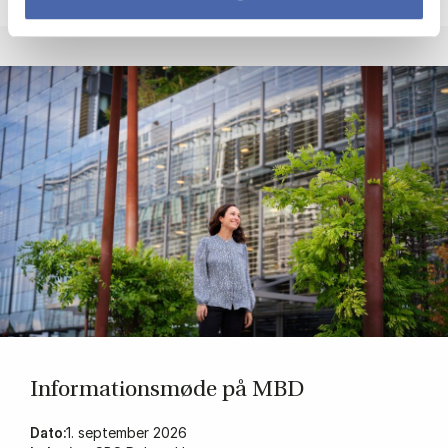
In­for­ma­tions­mø­de på MBD
Dato:
1. september 2026