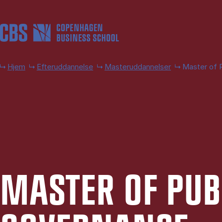
Gå til hovedindhold
Hjem
Efteruddannelse
Masteruddannelser
Master of 
MA­STER OF PU­B