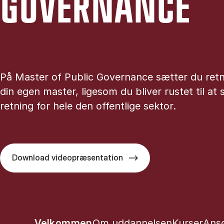
GOVER­NAN­CE
På Master of Public Governance sætter du retn
din egen master, ligesom du bliver rustet til at
retning for hele den offentlige sektor.
Download videopræsentation
Show panel
Show panel
Show pane
Sho
Velkommen
Om uddannelsen
Kurser
Ans
Tablist controls