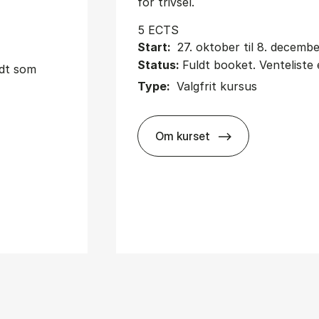
for trivsel.
5 ECTS
Start:
27. oktober til 8. decemb
Status:
Fuldt booket. Venteliste 
udt som
Type:
Valgfrit kursus
Om kurset
about