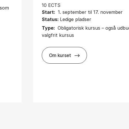
10 ECTS
t som
Start:
1. september til 17. november
Status:
Ledige pladser
Type:
Obligatorisk kursus – også udb
valgfrit kursus
Om kurset
about