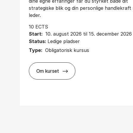
dine egne erfaringer får du styrket både dit
strategiske blik og din personlige handlekraf
leder.
10 ECTS
Start:
10. august 2026 til 15. december 2026
Status:
Ledige pladser
Type:
Obligatorisk kursus
Om kurset
about