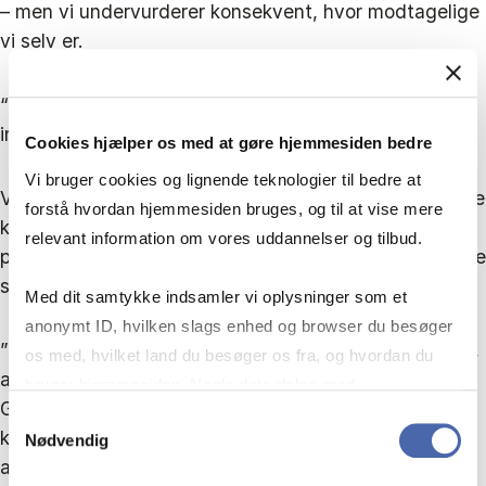
– men vi undervurderer konsekvent, hvor modtagelige
vi selv er.
“For det er nemmere at pege på fejl hos andre end at
indse, at de også findes hos en selv.”
Cookies hjælper os med at gøre hjemmesiden bedre
Vi bruger cookies og lignende teknologier til bedre at
Vejen frem er ifølge Cecilie Steenbuch Traberg at blive
forstå hvordan hjemmesiden bruges, og til at vise mere
klar over, at det er sådan. Derfor er det også altid en
relevant information om vores uddannelser og tilbud.
pointe, hun fremhæver under forelæsninger eller andre
steder, hvor hun præsenterer sin forskning.
Med dit samtykke indsamler vi oplysninger som et
anonymt ID, hvilken slags enhed og browser du besøger
”Der er også forskning fra England og USA, som viser,
os med, hvilket land du besøger os fra, og hvordan du
at unge mennesker, og endda dem, der er yngre end
bruger hjemmesiden. Nogle data deles med
Generation Z, ved, at de skal tænke på
tredjepartsværktøjer, som vi bruger til statistik og
Samtykkevalg
kildetroværdighed og være analytiske, men det
Nødvendig
markedsføring. Du bestemmer selv - og kan altid trække
afspejler sig ikke i, hvad de gør. Tit vurderer de
dit samtykke tilbage via knappen nederst til højre.