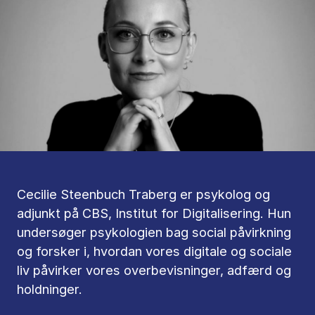
Cecilie Steenbuch Traberg er psykolog og
adjunkt på CBS, Institut for Digitalisering. Hun
undersøger psykologien bag social påvirkning
og forsker i, hvordan vores digitale og sociale
liv påvirker vores overbevisninger, adfærd og
holdninger.