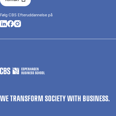
Følg CBS Efteruddannelse på
Opens in a new tab
Opens in a new tab
Opens in a new tab
WE TRANSFORM SOCIETY WITH BUSINESS.