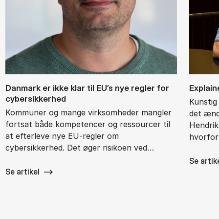
Dan­mark er ikke klar til EU’s nye reg­ler for
Ex­plai­
cy­ber­sik­ker­hed
Kunstig 
Kommuner og mange virksomheder mangler
det ænd
fortsat både kompetencer og ressourcer til
Hendrik
at efterleve nye EU-regler om
hvorfor
cybersikkerhed. Det øger risikoen ved…
Se artik
Se artikel