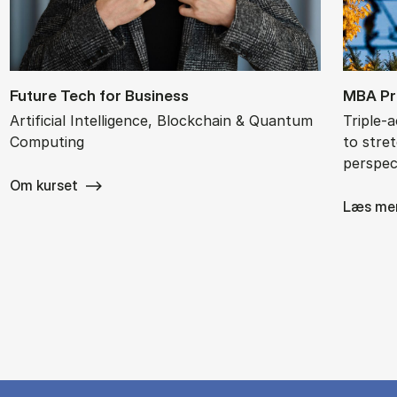
Fu­ture Tech for Busi­ness
MBA Pr
Artificial Intelligence, Blockchain & Quantum
Triple-
Computing
to stre
perspec
Om kurset
Læs me