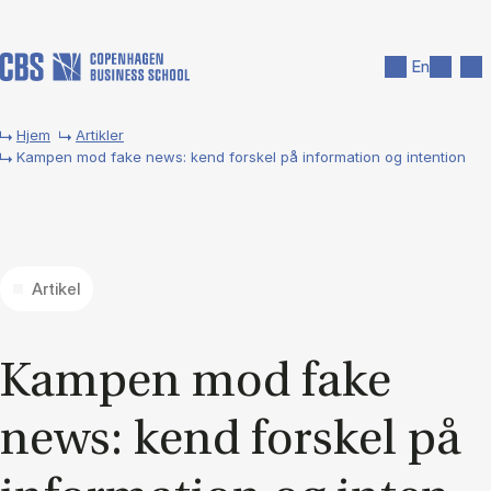
Gå til hovedindhold
Søg
Men
En
Hjem
Artikler
Kampen mod fake news: kend forskel på information og intention
Artikel
Kam­pen mod fake
news: kend for­skel på