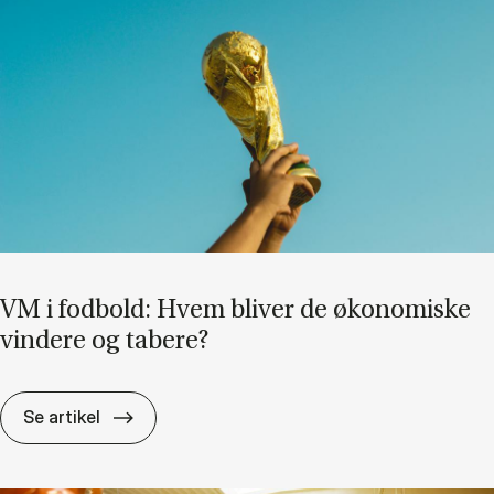
VM i fod­bold: Hvem bli­ver de øko­no­mi­ske
vin­de­re og ta­be­re?
VM i fod­bold: Hvem bli­ver de øko­no­mi­ske vin
Se artikel