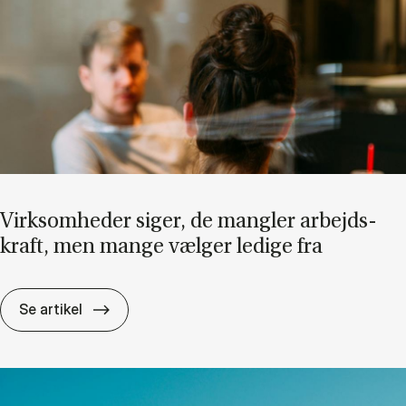
Virk­som­he­der si­ger, de mang­ler ar­bejds­
kraft, men man­ge væl­ger le­di­ge fra
Virk­som­he­der si­ger, de mang­ler ar­bejds­kra
Se artikel