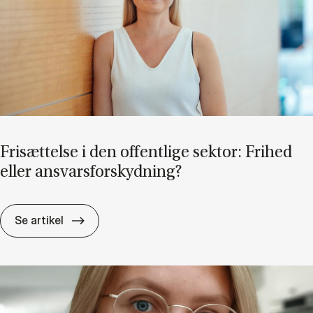
Fri­sæt­tel­se i den of­fent­li­ge sek­tor: Fri­hed
el­ler an­svars­for­skyd­ning?
Fri­sæt­tel­se i den of­fent­li­ge sek­tor: Fri­hed e
Se artikel