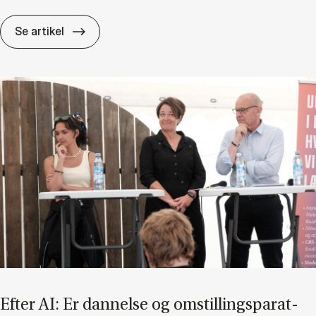
Hvis vi­den er en til­lids­kamp, hvem be­stem­me
Se artikel
Ef­ter AI: Er dan­nel­se og om­stil­lings­pa­rat­