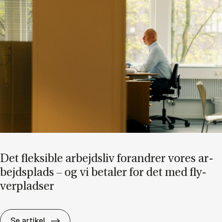
Det flek­sib­le ar­bejds­liv for­an­drer vo­res ar­
bejds­plads – og vi be­ta­ler for det med fly­
ver­plad­ser
Det flek­sib­le ar­bejds­liv for­an­drer vo­res ar­
Se artikel