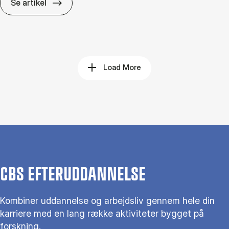
Det dy­re­ste er ikke fejl­en, men at fort­sæt­t
Se artikel
Load More
CBS EFTERUDDANNELSE
Kombiner uddannelse og arbejdsliv gennem hele din
karriere med en lang række aktiviteter bygget på
forskning.