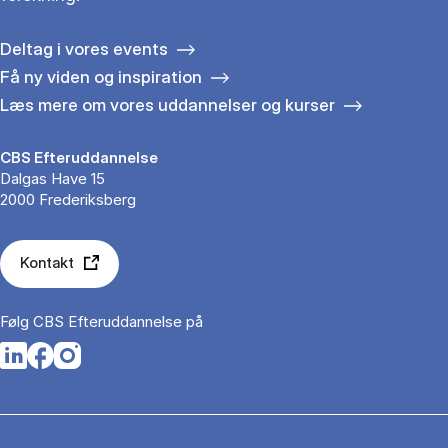
Deltag i vores events
Få ny viden og inspiration
Læs mere om vores uddannelser og kurser
CBS Efteruddannelse
Dalgas Have 15
2000 Frederiksberg
Kontakt
Følg CBS Efteruddannelse på
Opens in a new tab
Opens in a new tab
Opens in a new tab