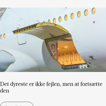
Det dy­re­ste er ikke fejl­en, men at fort­sæt­te
den