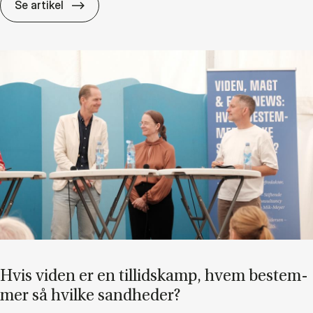
Di­ver­si­tet er in­tet uden in­klu­sion
Se artikel
Hvis vi­den er en til­lids­kamp, hvem be­stem­
mer så hvil­ke sand­he­der?