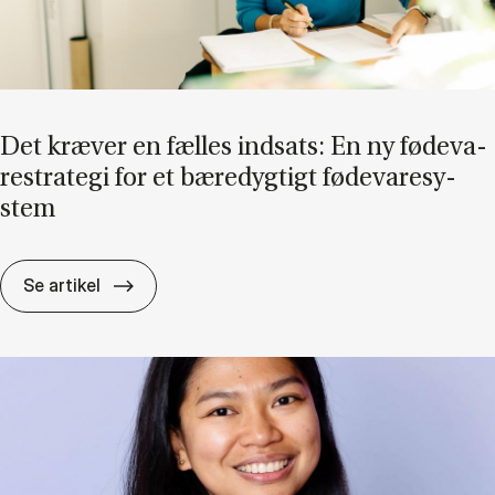
Det kræ­ver en fæl­les ind­sats: En ny fø­de­va­
re­stra­te­gi for et bæ­re­dyg­tigt fø­de­va­re­sy­
stem
Det kræ­ver en fæl­les ind­sats: En ny fø­de­va­re
Se artikel