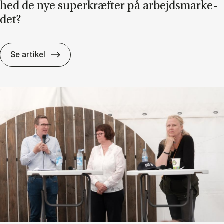
hed de nye su­per­kræf­ter på ar­bejds­mar­ke­
det?
Ef­ter AI: Er dan­nel­se og om­stil­lings­pa­rat­h
Se artikel