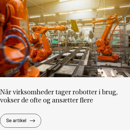
Når virk­som­he­der ta­ger ro­bot­ter i brug,
vok­ser de ofte og an­sæt­ter fle­re
Når virk­som­he­der ta­ger ro­bot­ter i brug, vok
Se artikel