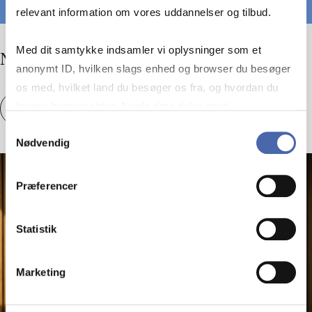
relevant information om vores uddannelser og tilbud.
Med dit samtykke indsamler vi oplysninger som et
No com­pany is an is­land
anonymt ID, hvilken slags enhed og browser du besøger
os med, hvilket land du besøger os fra, og hvordan du
bruger hjemmesiden. Nogle data deles med
No com­pany is an is­land
Se artikel
tredjepartsværktøjer, som vi bruger til statistik og
Samtykkevalg
Nødvendig
markedsføring. Du bestemmer selv - og kan altid trække
dit samtykke tilbage via knappen nederst til højre.
Præferencer
Statistik
Marketing