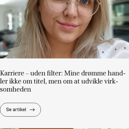
Kar­ri­e­re – uden fil­ter: Mine drøm­me hand­
ler ikke om ti­tel, men om at ud­vik­le virk­
som­he­den
Kar­ri­e­re – uden fil­ter: Mine drøm­me hand­ler
Se artikel