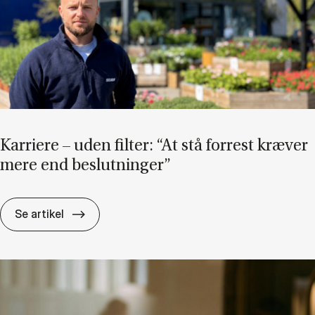
Kar­ri­e­re – uden fil­ter: “At stå for­re­st kræ­ver
mere end be­slut­nin­ger”
Kar­ri­e­re – uden fil­ter: “At stå for­re­st kræ­v
Se artikel