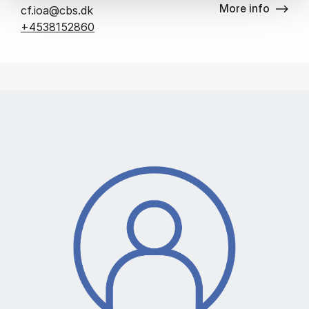
More info
cf.ioa@cbs.dk
+4538152860