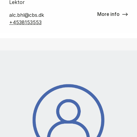
Lektor
More info
alc.bhl@cbs.dk
+4538153553