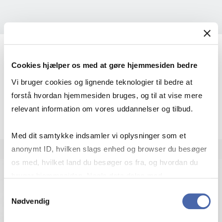
Christa Breum Amhøj
Cookies hjælper os med at gøre hjemmesiden bedre
Ekstern lektor
Vi bruger cookies og lignende teknologier til bedre at
forstå hvordan hjemmesiden bruges, og til at vise mere
More info
cba.bhl@cbs.dk
relevant information om vores uddannelser og tilbud.
+4538152482
Med dit samtykke indsamler vi oplysninger som et
anonymt ID, hvilken slags enhed og browser du besøger
os med, hvilket land du besøger os fra, og hvordan du
bruger hjemmesiden. Nogle data deles med
tredjepartsværktøjer, som vi bruger til statistik og
Samtykkevalg
Nødvendig
markedsføring. Du bestemmer selv - og kan altid trække
dit samtykke tilbage via knappen nederst til højre.