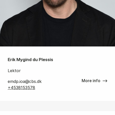
Erik Mygind du Plessis
Lektor
More info
emdp.ioa@cbs.dk
+4538153578