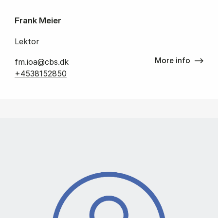
Frank Meier
Lektor
More info
fm.ioa@cbs.dk
+4538152850