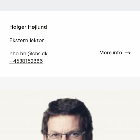
Holger Højlund
Ekstern lektor
More info
hho.bhl@cbs.dk
+4538152886