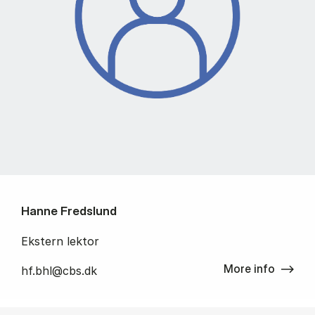
Hanne Fredslund
Ekstern lektor
More info
hf.bhl@cbs.dk