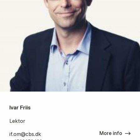
Ivar Friis
Lektor
More info
if.om@cbs.dk