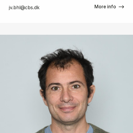
More info
jv.bhl@cbs.dk