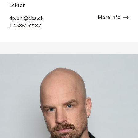
Lektor
More info
dp.bhl@cbs.dk
+4538152187