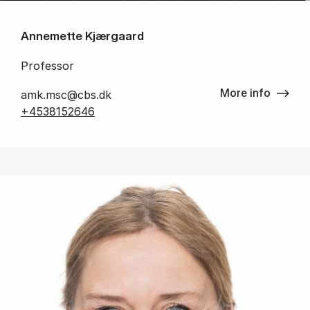
Annemette Kjærgaard
Professor
More info
amk.msc@cbs.dk
+4538152646