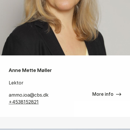
Anne Mette Møller
Lektor
More info
ammo.ioa@cbs.dk
+4538152821