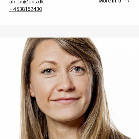
More info
ah.om@cbs.dk
+4538152430