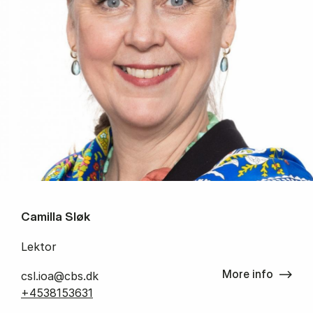
Camilla Sløk
Lektor
More info
csl.ioa@cbs.dk
+4538153631