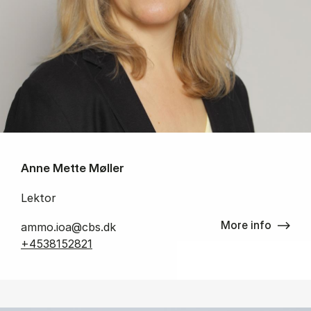
Anne Mette Møller
Lektor
More info
ammo.ioa@cbs.dk
+4538152821