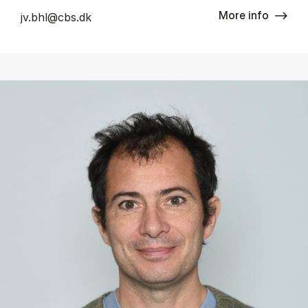
More info
jv.bhl@cbs.dk