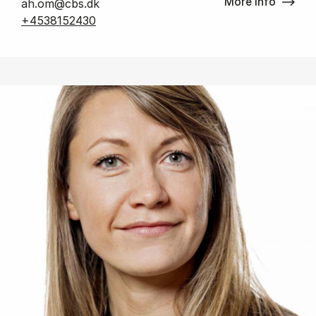
More info
ah.om@cbs.dk
+4538152430