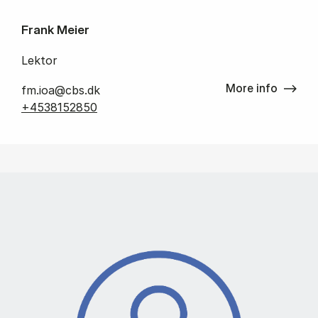
Frank Meier
Lektor
More info
fm.ioa@cbs.dk
+4538152850