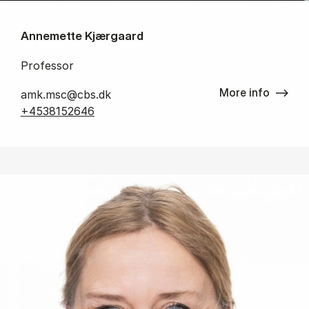
Annemette Kjærgaard
Professor
More info
amk.msc@cbs.dk
+4538152646