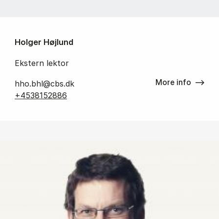
Holger Højlund
Ekstern lektor
More info
hho.bhl@cbs.dk
+4538152886