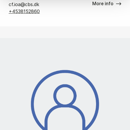
More info
cf.ioa@cbs.dk
+4538152860