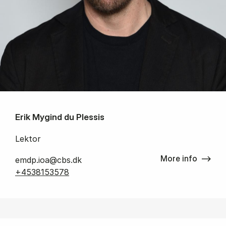
Erik Mygind du Plessis
Lektor
More info
emdp.ioa@cbs.dk
+4538153578