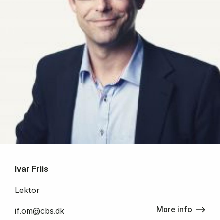
Ivar Friis
Lektor
More info
if.om@cbs.dk