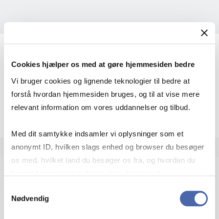
Christa Breum Amhøj
Cookies hjælper os med at gøre hjemmesiden bedre
Ekstern lektor
Vi bruger cookies og lignende teknologier til bedre at
forstå hvordan hjemmesiden bruges, og til at vise mere
More info
cba.bhl@cbs.dk
relevant information om vores uddannelser og tilbud.
+4538152482
Med dit samtykke indsamler vi oplysninger som et
anonymt ID, hvilken slags enhed og browser du besøger
os med, hvilket land du besøger os fra, og hvordan du
bruger hjemmesiden. Nogle data deles med
tredjepartsværktøjer, som vi bruger til statistik og
Samtykkevalg
Nødvendig
markedsføring. Du bestemmer selv - og kan altid trække
dit samtykke tilbage via knappen nederst til højre.