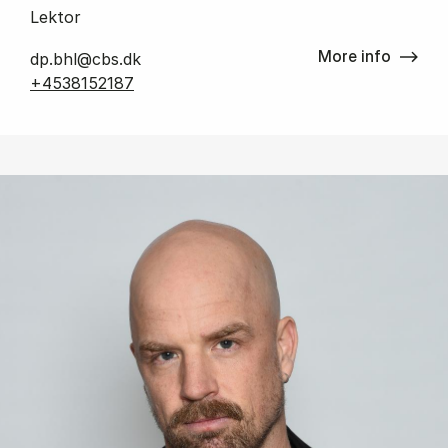
Lektor
More info
dp.bhl@cbs.dk
+4538152187