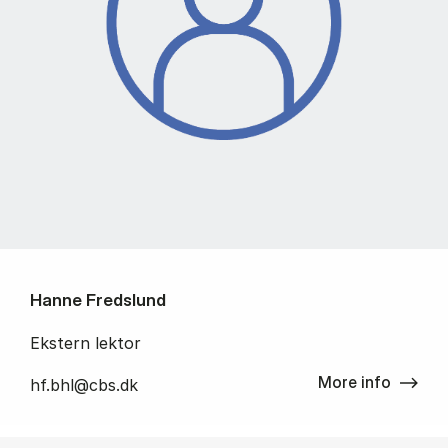
Hanne Fredslund
Ekstern lektor
More info
hf.bhl@cbs.dk