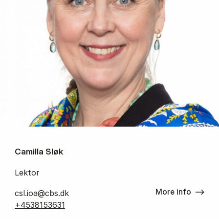
Camilla Sløk
Lektor
More info
csl.ioa@cbs.dk
+4538153631