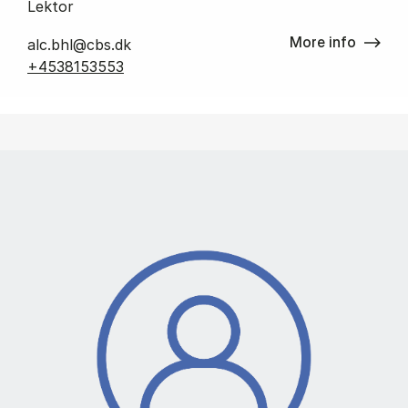
Lektor
More info
alc.bhl@cbs.dk
+4538153553