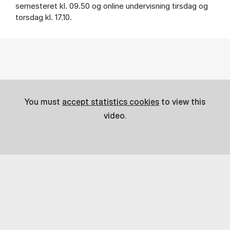
se­meste­ret kl. 09.50 og on­li­ne un­der­vis­ning tirs­dag og
tors­dag kl. 17.10.
You must
accept statistics cookies
to view this
video.