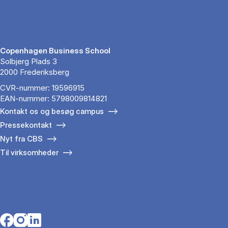
Copenhagen Business School
Solbjerg Plads 3
2000 Frederiksberg
CVR-nummer: 19596915
EAN-nummer: 5798009814821
Kontakt os og besøg campus
Pressekontakt
Nyt fra CBS
Til virksomheder
Opens in a new tab
Opens in a new tab
Opens in a new tab