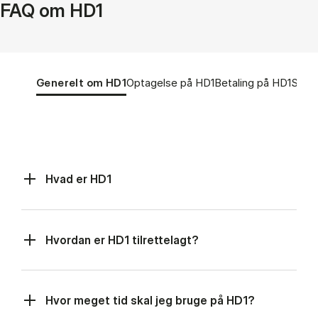
FAQ om HD1
Tablist controls
Show panel
Show panel
Show panel
Show
Generelt om HD1
Optagelse på HD1
Betaling på HD1
Studi
Generelt om HD1 (Panel content)
Hvad er HD1
Hvordan er HD1 tilrettelagt?
Hvor meget tid skal jeg bruge på HD1?