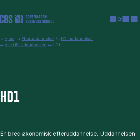
Gå til hovedindhold
Søg
Men
En
Hjem
Efteruddannelse
HD-uddannelser
Alle HD-Uddannelser
HD1
HD1
En bred økonomisk efteruddannelse. Uddannelsen