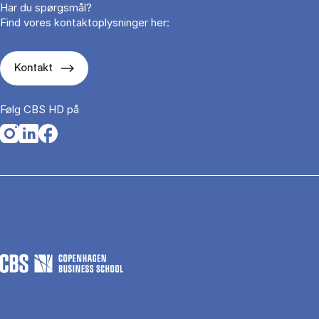
Har du spørgsmål?
Find vores kontaktoplysninger her:
Kontakt
Følg CBS HD på
Opens in a new tab
Opens in a new tab
Opens in a new tab