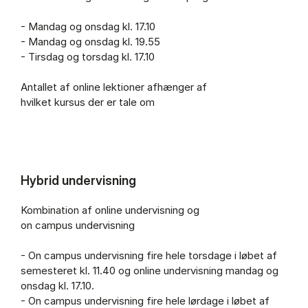
- Man­dag og ons­dag kl. 17.10
- Man­dag og ons­dag kl. 19.55
- Tirs­dag og tors­dag kl. 17.10
An­tal­let af on­li­ne lek­tio­ner af­hæn­ger af
hvil­ket kur­sus der er tale om
Hybrid undervisning
Kom­bi­na­tion af on­li­ne un­der­vis­ning og
on cam­pus un­der­vis­ning
- On cam­pus un­der­vis­ning fire hele tors­da­ge i lø­bet af
se­meste­ret kl. 11.40 og on­li­ne un­der­vis­ning man­dag og
ons­dag kl. 17.10.
- On cam­pus un­der­vis­ning fire hele lør­da­ge i lø­bet af