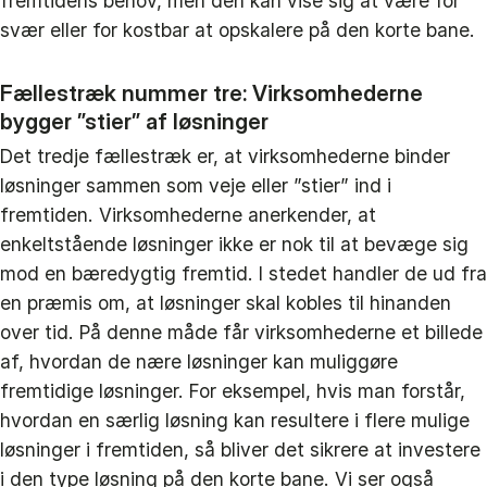
fremtidens behov, men den kan vise sig at være for
svær eller for kostbar at opskalere på den korte bane.
Fællestræk nummer tre: Virksomhederne
bygger ”stier” af løsninger
Det tredje fællestræk er, at virksomhederne binder
løsninger sammen som veje eller ”stier” ind i
fremtiden. Virksomhederne anerkender, at
enkeltstående løsninger ikke er nok til at bevæge sig
mod en bæredygtig fremtid. I stedet handler de ud fra
en præmis om, at løsninger skal kobles til hinanden
over tid. På denne måde får virksomhederne et billede
af, hvordan de nære løsninger kan muliggøre
fremtidige løsninger. For eksempel, hvis man forstår,
hvordan en særlig løsning kan resultere i flere mulige
løsninger i fremtiden, så bliver det sikrere at investere
i den type løsning på den korte bane. Vi ser også