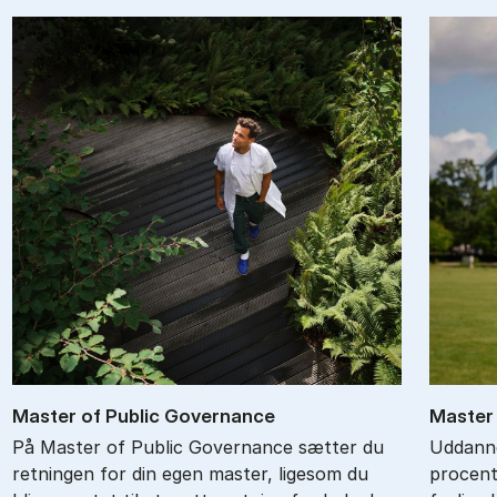
Ma­ster of Pu­blic Gover­nan­ce
Ma­ster 
På Master of Public Governance sætter du
Uddanne
retningen for din egen master, ligesom du
procent