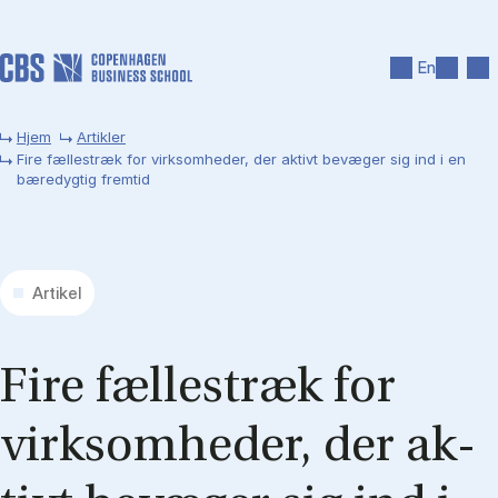
Gå til hovedindhold
Søg
Men
En
Hjem
Artikler
Fire fællestræk for virksomheder, der aktivt bevæger sig ind i en
bæredygtig fremtid
Artikel
Fire fæl­les­træk for
virk­som­he­der, der ak­