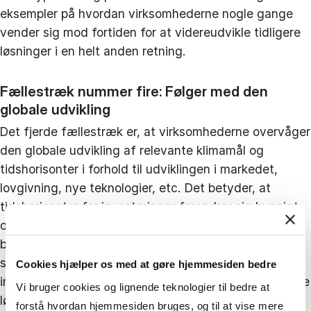
eksempler på hvordan virksomhederne nogle gange
vender sig mod fortiden for at videreudvikle tidligere
løsninger i en helt anden retning.
Fællestræk nummer fire: Følger med den
globale udvikling
Det fjerde fællestræk er, at virksomhederne overvåger
den globale udvikling af relevante klimamål og
tidshorisonter i forhold til udviklingen i markedet,
lovgivning, nye teknologier, etc. Det betyder, at
tidshorisonter for investeringer forandrer sig hyppigt
og påvirker hvilke nøgleprocesser, virksomhederne
baserer sin aktivitet på. Eksempelvis har Arla i de
sidste fire år udvidet fokus fra CO2 til også at
Cookies hjælper os med at gøre hjemmesiden bedre
inddrage biodiversitet. Det påvirker hvilke realiserbare
Vi bruger cookies og lignende teknologier til bedre at
løsninger Arla arbejder på for at forberede sig på en
forstå hvordan hjemmesiden bruges, og til at vise mere