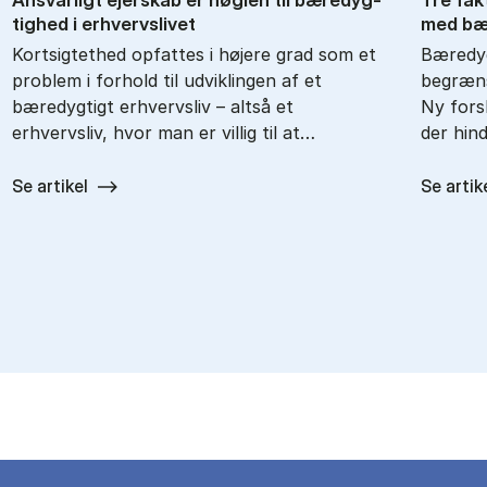
tig­hed i er­hvervs­li­vet
med bæ­
Kortsigtethed opfattes i højere grad som et
Bæredy
problem i forhold til udviklingen af et
begræns
bæredygtigt erhvervsliv – altså et
Ny forsk
erhvervsliv, hvor man er villig til at…
der hin
Se artikel
Se artik