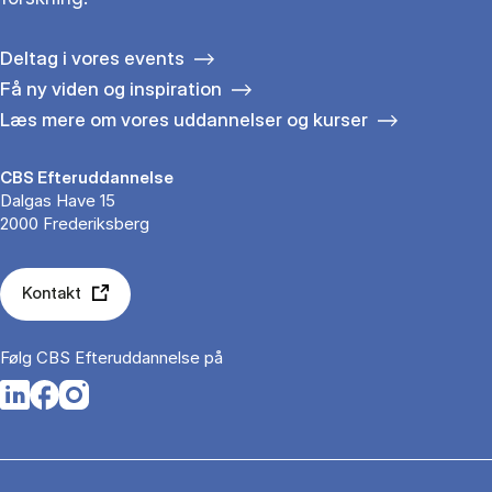
Deltag i vores events
Få ny viden og inspiration
Læs mere om vores uddannelser og kurser
CBS Efteruddannelse
Dalgas Have 15
2000 Frederiksberg
Kontakt
Følg CBS Efteruddannelse på
Opens in a new tab
Opens in a new tab
Opens in a new tab