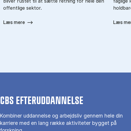
bliver rustet til at sætte retning for hele den
faglige 
offentlige sektor.
holdbar
Læs mere
Læs me
CBS EFTERUDDANNELSE
Kombiner uddannelse og arbejdsliv gennem hele din
karriere med en lang række aktiviteter bygget på
forskning.