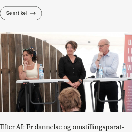
Hvis vi­den er en til­lids­kamp, hvem be­stem­me
Se artikel
Ef­ter AI: Er dan­nel­se og om­stil­lings­pa­rat­