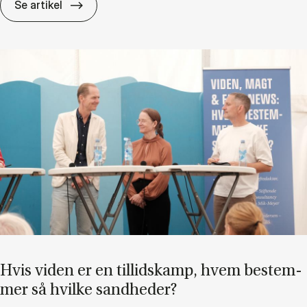
Di­ver­si­tet er in­tet uden in­klu­sion
Se artikel
Hvis vi­den er en til­lids­kamp, hvem be­stem­
mer så hvil­ke sand­he­der?