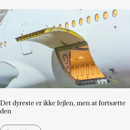
Det dy­re­ste er ikke fejl­en, men at fort­sæt­te
den