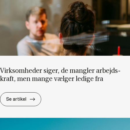
Virk­som­he­der si­ger, de mang­ler ar­bejds­
kraft, men man­ge væl­ger le­di­ge fra
Virk­som­he­der si­ger, de mang­ler ar­bejds­kra
Se artikel