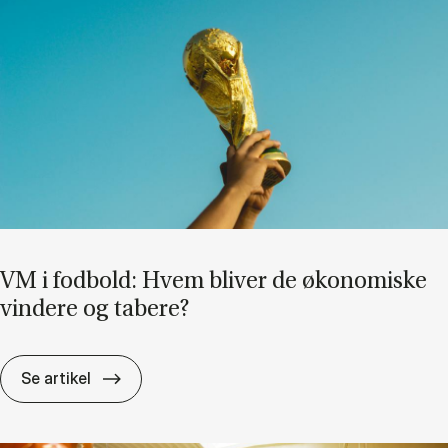
VM i fod­bold: Hvem bli­ver de øko­no­mi­ske
vin­de­re og ta­be­re?
VM i fod­bold: Hvem bli­ver de øko­no­mi­ske vin
Se artikel