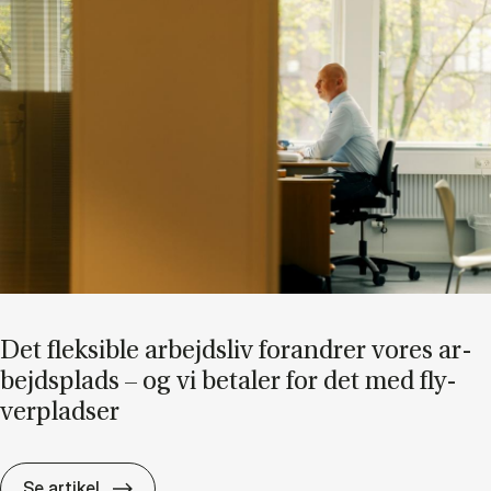
Det flek­sib­le ar­bejds­liv for­an­drer vo­res ar­
bejds­plads – og vi be­ta­ler for det med fly­
ver­plad­ser
Det flek­sib­le ar­bejds­liv for­an­drer vo­res ar­
Se artikel