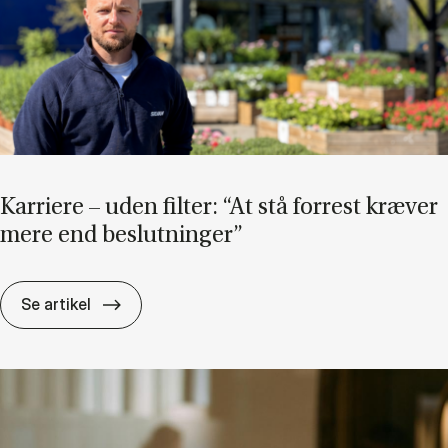
Kar­ri­e­re – uden fil­ter: “At stå for­re­st kræ­ver
mere end be­slut­nin­ger”
Kar­ri­e­re – uden fil­ter: “At stå for­re­st kræ­v
Se artikel