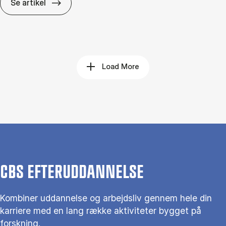
Det dy­re­ste er ikke fejl­en, men at fort­sæt­t
Se artikel
Load More
CBS EFTERUDDANNELSE
Kombiner uddannelse og arbejdsliv gennem hele din
karriere med en lang række aktiviteter bygget på
forskning.