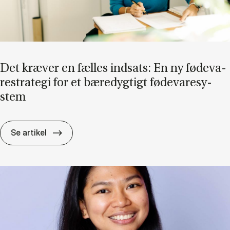
Det kræ­ver en fæl­les ind­sats: En ny fø­de­va­
re­stra­te­gi for et bæ­re­dyg­tigt fø­de­va­re­sy­
stem
Det kræ­ver en fæl­les ind­sats: En ny fø­de­va­re
Se artikel