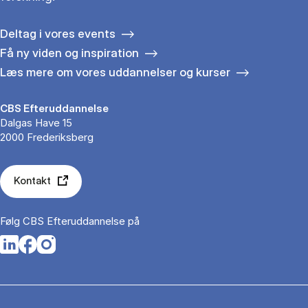
Deltag i vores events
Få ny viden og inspiration
Læs mere om vores uddannelser og kurser
CBS Efteruddannelse
Dalgas Have 15
2000 Frederiksberg
Kontakt
Følg CBS Efteruddannelse på
Opens in a new tab
Opens in a new tab
Opens in a new tab