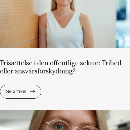
Fri­sæt­tel­se i den of­fent­li­ge sek­tor: Fri­hed
el­ler an­svars­for­skyd­ning?
Fri­sæt­tel­se i den of­fent­li­ge sek­tor: Fri­hed e
Se artikel