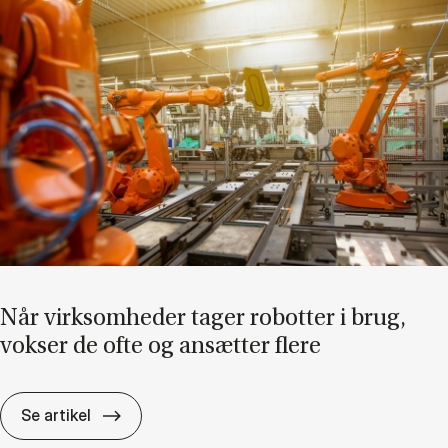
Når virk­som­he­der ta­ger ro­bot­ter i brug,
vok­ser de ofte og an­sæt­ter fle­re
Når virk­som­he­der ta­ger ro­bot­ter i brug, vok
Se artikel