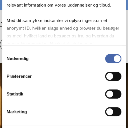
relevant information om vores uddannelser og tilbud.
Med dit samtykke indsamler vi oplysninger som et
No com­pany is an is­land
anonymt ID, hvilken slags enhed og browser du besøger
os med, hvilket land du besøger os fra, og hvordan du
bruger hjemmesiden. Nogle data deles med
No com­pany is an is­land
Se artikel
tredjepartsværktøjer, som vi bruger til statistik og
Samtykkevalg
Nødvendig
markedsføring. Du bestemmer selv - og kan altid trække
dit samtykke tilbage via knappen nederst til højre.
Præferencer
Statistik
Marketing