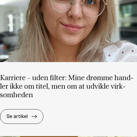
Kar­ri­e­re – uden fil­ter: Mine drøm­me hand­
ler ikke om ti­tel, men om at ud­vik­le virk­
som­he­den
Kar­ri­e­re – uden fil­ter: Mine drøm­me hand­ler
Se artikel