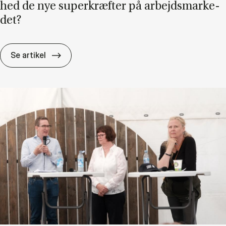
hed de nye su­per­kræf­ter på ar­bejds­mar­ke­
det?
Ef­ter AI: Er dan­nel­se og om­stil­lings­pa­rat­h
Se artikel