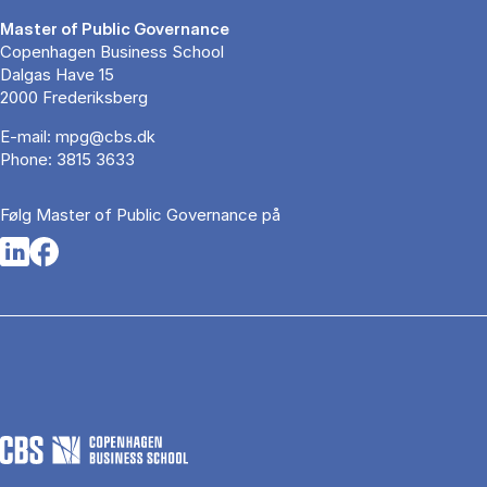
Master of Public Governance
Copenhagen Business School
Dalgas Have 15
2000 Frederiksberg
E-mail:
mpg@cbs.dk
Phone:
3815 3633
Følg Master of Public Governance på
Opens in a new tab
Opens in a new tab