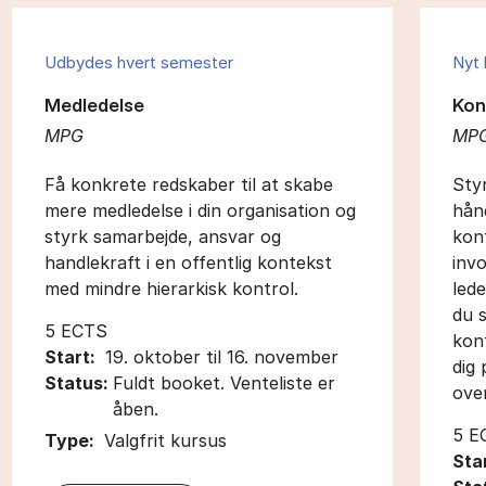
Udbydes hvert semester
Nyt
Medledelse
Kon
MPG
MP
Få konkrete redskaber til at skabe
Styr
mere medledelse i din organisation og
hånd
styrk samarbejde, ansvar og
konf
handlekraft i en offentlig kontekst
invo
med mindre hierarkisk kontrol.
lede
du s
5 ECTS
konf
Start:
19. oktober til 16. november
dig 
Status:
Fuldt booket. Venteliste er
over
åben.
5 E
Type:
Valgfrit kursus
Sta