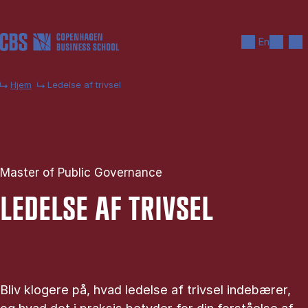
Gå til hovedindhold
Søg
Men
En
Hjem
Ledelse af trivsel
Master of Public Governance
LE­DEL­SE AF TRIV­SEL
Bliv klogere på, hvad ledelse af trivsel indebærer,