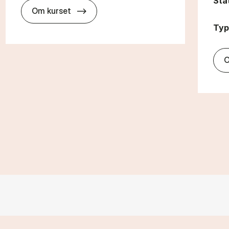
Sta
about
Om kurset
Typ
O