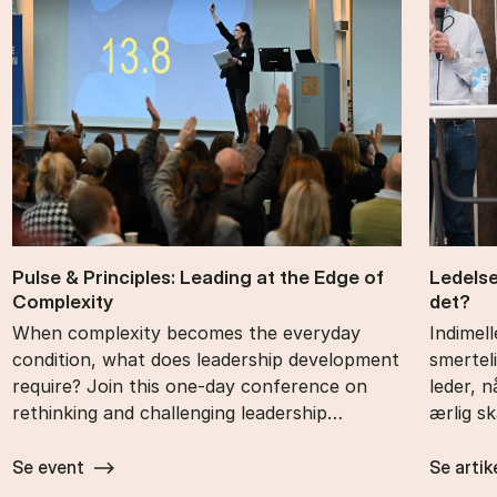
Pul­se & Prin­cip­les: Le­a­ding at the Edge of
Le­del­
Com­ple­xi­ty
det?
When complexity becomes the everyday
Indimel
condition, what does leadership development
smertel
require? Join this one-day conference on
leder, 
rethinking and challenging leadership…
ærlig s
Se event
Se artik