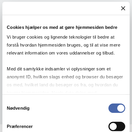
Cookies hjælper os med at gøre hjemmesiden bedre
Vi bruger cookies og lignende teknologier til bedre at
forstå hvordan hjemmesiden bruges, og til at vise mere
relevant information om vores uddannelser og tilbud.
Med dit samtykke indsamler vi oplysninger som et
anonymt ID, hvilken slags enhed og browser du besøger
os med, hvilket land du besøger os fra, og hvordan du
bruger hjemmesiden. Nogle data deles med
tredjepartsværktøjer, som vi bruger til statistik og
Samtykkevalg
Nødvendig
markedsføring. Du bestemmer selv - og kan altid trække
dit samtykke tilbage via knappen nederst til højre.
Præferencer