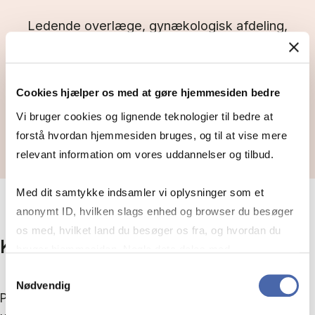
Ledende overlæge, gynækologisk afdeling,
Rigshospitalet
Cheflæge, afdeling for gynækologi, fertilitet
Cookies hjælper os med at gøre hjemmesiden bedre
og fødsler, Rigshospitalet
Vi bruger cookies og lignende teknologier til bedre at
forstå hvordan hjemmesiden bruges, og til at vise mere
relevant information om vores uddannelser og tilbud.
Med dit samtykke indsamler vi oplysninger som et
anonymt ID, hvilken slags enhed og browser du besøger
os med, hvilket land du besøger os fra, og hvordan du
Kaspers uddannelsesforløb
bruger hjemmesiden. Nogle data deles med
tredjepartsværktøjer, som vi bruger til statistik og
Samtykkevalg
Nødvendig
markedsføring. Du bestemmer selv - og kan altid trække
På MPG har du frihed til selv at sammensætte din
dit samtykke tilbage via knappen nederst til højre.