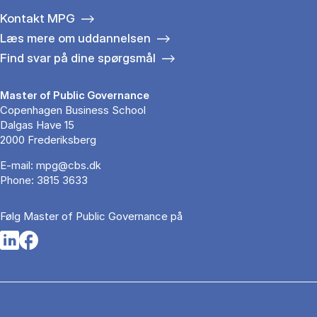
Kontakt MPG
Læs mere om uddannelsen
Find svar på dine spørgsmål
Master of Public Governance
Copenhagen Business School
Dalgas Have 15
2000 Frederiksberg
E-mail:
mpg@cbs.dk
Phone:
3815 3633
Følg Master of Public Governance på
Opens in a new tab
Opens in a new tab