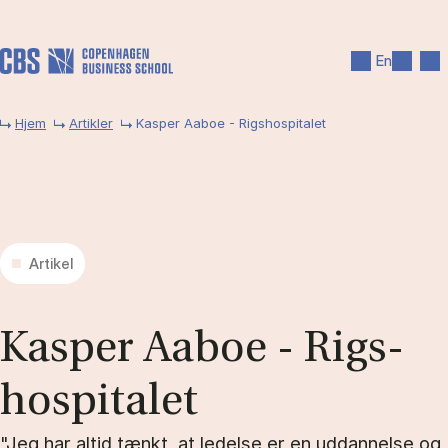
Gå til hovedindhold
Søg
Men
En
Hjem
Artikler
Kasper Aaboe - Rigshospitalet
Artikel
Kas­per Aa­boe - Rigs­
ho­spi­ta­let
"Jeg har altid tænkt, at ledelse er en uddannelse og