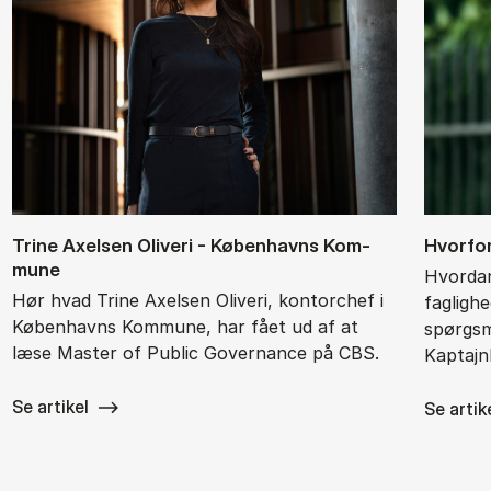
Tri­ne Axel­sen Oli­ve­ri - Kø­ben­havns Kom­
Hvor­for
mu­ne
Hvordan
Hør hvad Trine Axelsen Oliveri, kontorchef i
fagligh
Københavns Kommune, har fået ud af at
spørgsm
læse Master of Public Governance på CBS.
Kaptajn
Se artikel
Se artik