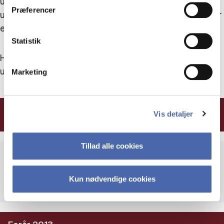
uddannelse. Du har også kontrol over tempoet, og
Præferencer
uanset om du foretrækker en fuld master (2-6 år) eller
et enkelt kursus, står vi klar til at vejlede dig.
Statistik
Her kan du se, hvordan Kasper skræddersyede sin
uddannelse.
Marketing
Efterår 2012
Vis detaljer
Tillad alle cookies
Ledelsesfagligt grundforløb
Kun nødvendige cookies
5 ECTS