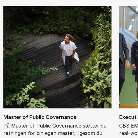
Ma­ster of Pu­blic Gover­nan­ce
Ex­ec­ut
På Master of Public Governance sætter du
CBS EMB
retningen for din egen master, ligesom du
real-wor