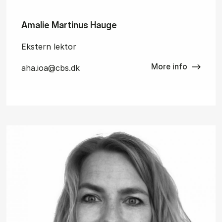
Amalie Martinus Hauge
Ekstern lektor
More info
aha.ioa@cbs.dk