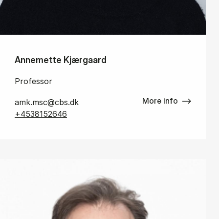
Annemette Kjærgaard
Professor
More info
amk.msc@cbs.dk
+4538152646