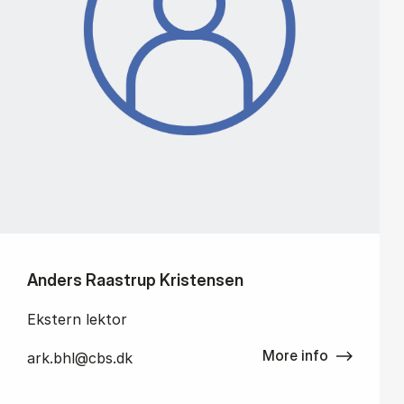
Anders Raastrup Kristensen
Ekstern lektor
More info
ark.bhl@cbs.dk