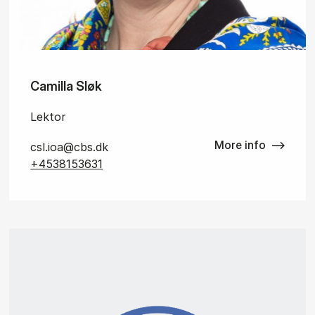
Camilla Sløk
Lektor
More info
csl.ioa@cbs.dk
+4538153631