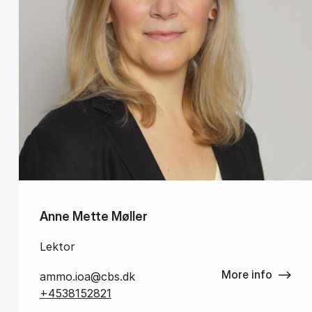
Anne Mette Møller
Lektor
More info
ammo.ioa@cbs.dk
+4538152821