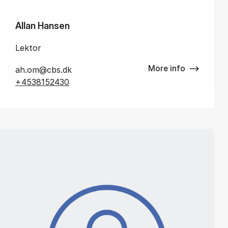
Allan Hansen
Lektor
More info
ah.om@cbs.dk
+4538152430