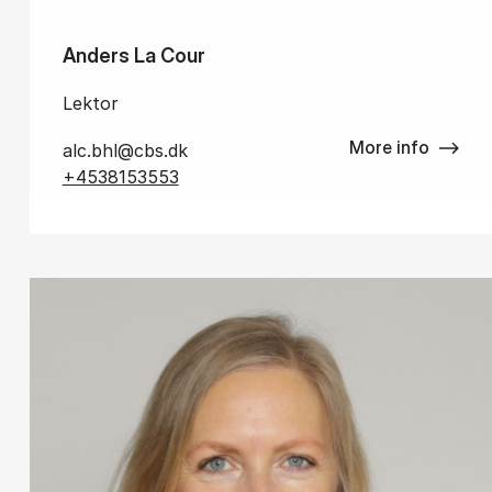
Anders La Cour
Lektor
More info
alc.bhl@cbs.dk
+4538153553