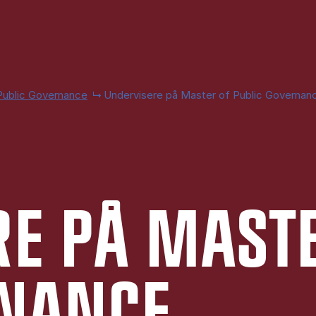
Public Governance
Undervisere på Master of Public Governan
­RE PÅ MA­ST
NAN­CE