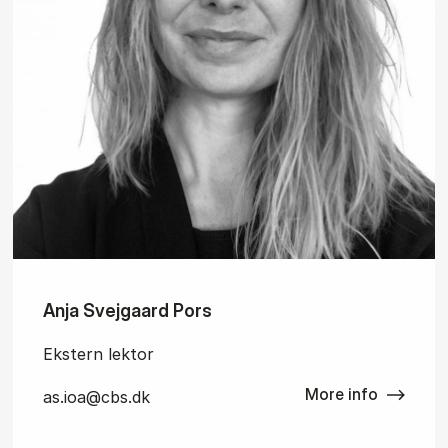
Anja Svejgaard Pors
Ekstern lektor
More info
as.ioa@cbs.dk