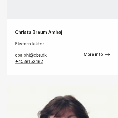
Christa Breum Amhøj
Ekstern lektor
More info
cba.bhl@cbs.dk
+4538152482