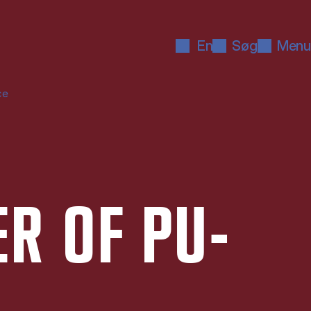
En
Søg
Menu
ce
ER OF PU­