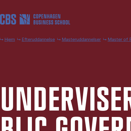
Gå til hovedindhold
Hjem
Efteruddannelse
Masteruddannelser
Master of 
UN­DER­VI­SE
BLIC GOVER­