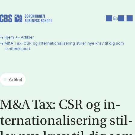
Gå til hovedindhold
Søg
Men
En
Hjem
Artikler
M&A Tax: CSR og internationalisering stiller nye krav til dig som
skatteekspert
Artikel
M&A Tax: CSR og in­
ter­na­tio­na­li­se­ring stil­