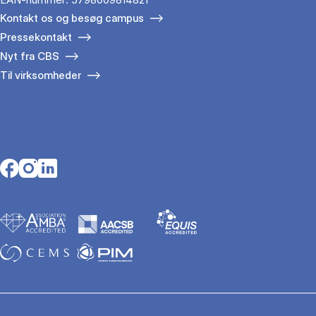
Kontakt os og besøg campus
Pressekontakt
Nyt fra CBS
Til virksomheder
Opens in a new tab
Opens in a new tab
Opens in a new tab