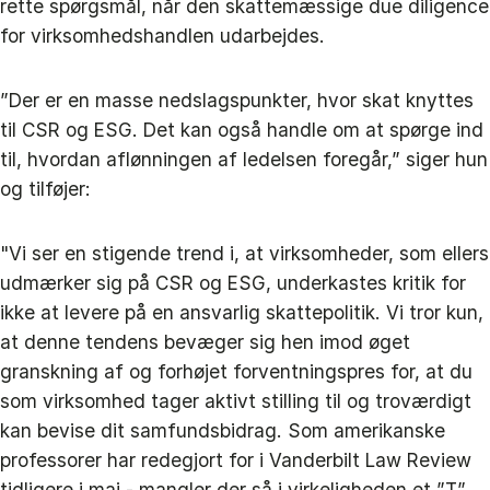
rette spørgsmål, når den skattemæssige due diligence
for virksomhedshandlen udarbejdes.
”Der er en masse nedslagspunkter, hvor skat knyttes
til CSR og ESG. Det kan også handle om at spørge ind
til, hvordan aflønningen af ledelsen foregår,” siger hun
og tilføjer:
"Vi ser en stigende trend i, at virksomheder, som ellers
udmærker sig på CSR og ESG, underkastes kritik for
ikke at levere på en ansvarlig skattepolitik. Vi tror kun,
at denne tendens bevæger sig hen imod øget
granskning af og forhøjet forventningspres for, at du
som virksomhed tager aktivt stilling til og troværdigt
kan bevise dit samfundsbidrag. Som amerikanske
professorer har redegjort for i Vanderbilt Law Review
tidligere i maj - mangler der så i virkeligheden et ”T”