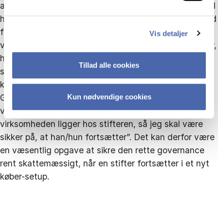
aftale mellem køber og sælger, hvor man for eksempel
hen over en 3-årig periode ser på omsætningen, og ud
fra den kan der være en merpris for at købe
Vis detaljer
virksomheden. Det kan også være relevant i en sektor,
hvor der er stor usikkerhed pga. konjunkturer. Den
Tillad alle cookies
skattemæssige regulering af sådanne merbetalinger
kan være meget kompleks.
Governance for en stifter: Nogle gange handles en
Kun nødvendige cookies
virksomhed, hvor køberen vil sige: ”Al viden om
virksomheden ligger hos stifteren, så jeg skal være
sikker på, at han/hun fortsætter”. Det kan derfor være
en væsentlig opgave at sikre den rette governance
rent skattemæssigt, når en stifter fortsætter i et nyt
køber-setup.