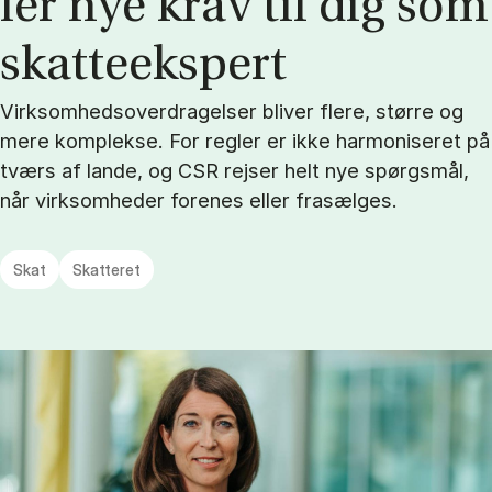
ler nye krav til dig som
skat­te­eks­pert
Virksomhedsoverdragelser bliver flere, større og
mere komplekse. For regler er ikke harmoniseret på
tværs af lande, og CSR rejser helt nye spørgsmål,
når virksomheder forenes eller frasælges.
Skat
Skatteret