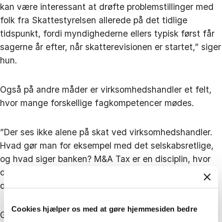
kan være interessant at drøfte problemstillinger med
folk fra Skattestyrelsen allerede på det tidlige
tidspunkt, fordi myndighederne ellers typisk først får
sagerne år efter, når skatterevisionen er startet,” siger
hun.
Også på andre måder er virksomhedshandler et felt,
hvor mange forskellige fagkompetencer mødes.
”Der ses ikke alene på skat ved virksomhedshandler.
Hvad gør man for eksempel med det selskabsretlige,
og hvad siger banken? M&A Tax er en disciplin, hvor
du udfordres, fordi der er rødder til så mange andre
discipliner, og det drøfter vi også på faget.”
Cookies hjælper os med at gøre hjemmesiden bedre
Generelt er faget meget ”hands-on”, siger Carina