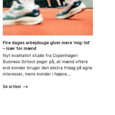
Fire da­ges ar­bejds­u­ge gi­ver mere ’mig-tid’
– især for mænd
Nyt kvalitativt studie fra Copenhagen
Business School peger på, at mænd oftere
end kvinder bruger den ekstra fridag på egne
interesser, mens kvinder i højere…
Se artikel