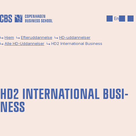
Gå til hovedindhold
Søg
Men
En
Hjem
Efteruddannelse
HD-uddannelser
Alle HD-Uddannelser
HD2 International Business
HD2 IN­TER­NA­TIO­NAL BU­SI­
NESS