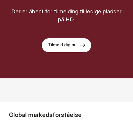
Der er åbent for til­mel­ding til le­di­ge plad­ser
på HD.
Tilmeld dig nu
Global markedsforståelse