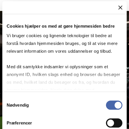
Cookies hjælper os med at gøre hjemmesiden bedre
Vi bruger cookies og lignende teknologier til bedre at
forstå hvordan hjemmesiden bruges, og til at vise mere
relevant information om vores uddannelser og tilbud.
Med dit samtykke indsamler vi oplysninger som et
anonymt ID, hvilken slags enhed og browser du besøger
os med, hvilket land du besøger os fra, og hvordan du
bruger hjemmesiden. Nogle data deles med
tredjepartsværktøjer, som vi bruger til statistik og
Samtykkevalg
Nødvendig
markedsføring. Du bestemmer selv - og kan altid trække
dit samtykke tilbage via knappen nederst til højre.
Præferencer