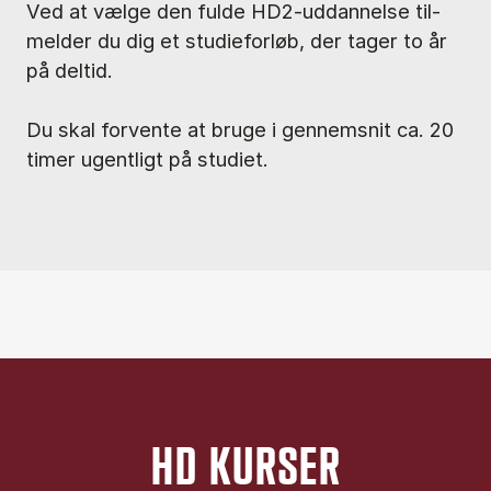
Ved at væl­ge den ful­de HD2-ud­dan­nel­se til­
mel­der du dig et stu­di­e­for­løb, der ta­ger to år
på del­tid.
Du skal for­ven­te at bru­ge i gen­nem­snit ca. 20
ti­mer ugent­ligt på stu­di­et.
HD KURSER