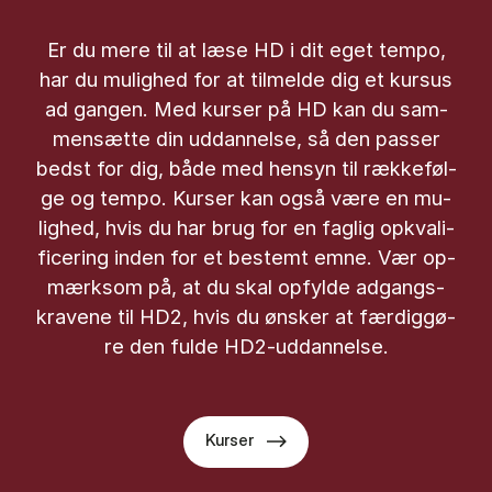
Er du mere til at læse HD i dit eget tem­po,
har du mu­lig­hed for at til­mel­de dig et kur­sus
ad gan­gen. Med kur­ser på HD kan du sam­
men­sæt­te din ud­dan­nel­se, så den pas­ser
bedst for dig, både med hen­syn til ræk­ke­føl­
ge og tem­po. Kur­ser kan også være en mu­
lig­hed, hvis du har brug for en fag­lig opkva­li­
fi­ce­ring in­den for et be­stemt emne. Vær op­
mærk­som på, at du skal op­fyl­de ad­gangs­
kra­ve­ne til HD2, hvis du øn­sker at fær­dig­gø­
re den ful­de HD2-ud­dan­nel­se.
Kurser