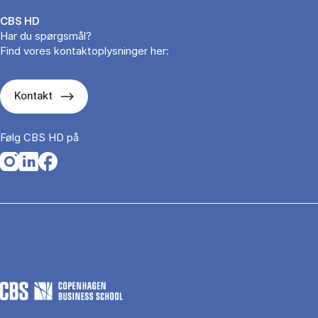
CBS HD
Har du spørgsmål?
Find vores kontaktoplysninger her:
Kontakt
Følg CBS HD på
Opens in a new tab
Opens in a new tab
Opens in a new tab