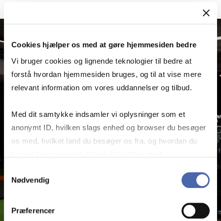
Cookies hjælper os med at gøre hjemmesiden bedre
Vi bruger cookies og lignende teknologier til bedre at
forstå hvordan hjemmesiden bruges, og til at vise mere
relevant information om vores uddannelser og tilbud.
Med dit samtykke indsamler vi oplysninger som et
anonymt ID, hvilken slags enhed og browser du besøger
os med, hvilket land du besøger os fra, og hvordan du
bruger hjemmesiden. Nogle data deles med
tredjepartsværktøjer, som vi bruger til statistik og
Samtykkevalg
Nødvendig
markedsføring. Du bestemmer selv - og kan altid trække
dit samtykke tilbage via knappen nederst til højre.
Præferencer