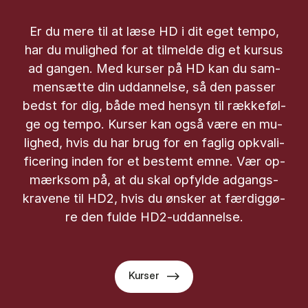
Er du mere til at læse HD i dit eget tem­po,
har du mu­lig­hed for at til­mel­de dig et kur­sus
ad gan­gen. Med kur­ser på HD kan du sam­
men­sæt­te din ud­dan­nel­se, så den pas­ser
bedst for dig, både med hen­syn til ræk­ke­føl­
ge og tem­po. Kur­ser kan også være en mu­
lig­hed, hvis du har brug for en fag­lig opkva­li­
fi­ce­ring in­den for et be­stemt emne. Vær op­
mærk­som på, at du skal op­fyl­de ad­gangs­
kra­ve­ne til HD2, hvis du øn­sker at fær­dig­gø­
re den ful­de HD2-ud­dan­nel­se.
Kurser