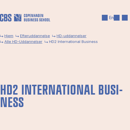
Gå til hovedindhold
Søg
Men
En
Hjem
Efteruddannelse
HD-uddannelser
Alle HD-Uddannelser
HD2 International Business
HD2 IN­TER­NA­TIO­NAL BU­SI­
NESS