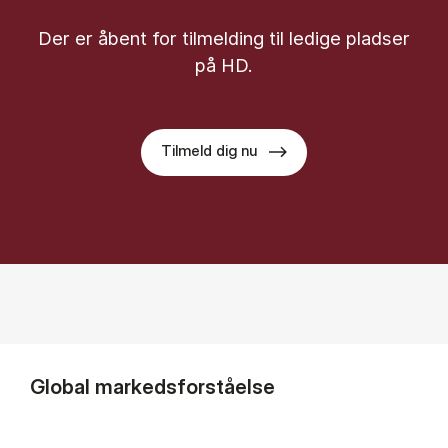
Der er åbent for til­mel­ding til le­di­ge plad­ser
på HD.
Tilmeld dig nu
Global markedsforståelse