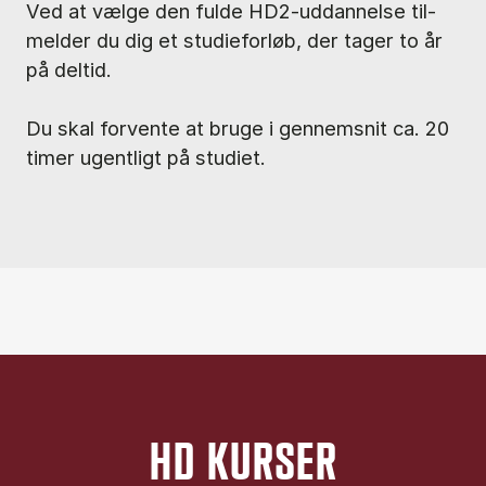
Ved at væl­ge den ful­de HD2-ud­dan­nel­se til­
mel­der du dig et stu­di­e­for­løb, der ta­ger to år
på del­tid.
Du skal for­ven­te at bru­ge i gen­nem­snit ca. 20
ti­mer ugent­ligt på stu­di­et.
HD KURSER