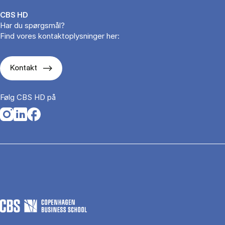
CBS HD
Har du spørgsmål?
Find vores kontaktoplysninger her:
Kontakt
Følg CBS HD på
Opens in a new tab
Opens in a new tab
Opens in a new tab