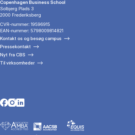
Copenhagen Business School
Solbjerg Plads 3
2000 Frederiksberg
CVR-nummer: 19596915
EAN-nummer: 5798009814821
Kontakt os og besøg campus
Pressekontakt
Nyt fra CBS
Til virksomheder
Opens in a new tab
Opens in a new tab
Opens in a new tab