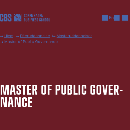
Gå til hovedindhold
Søg
Men
En
Hjem
Efteruddannelse
Masteruddannelser
Master of Public Governance
MA­STER OF PU­BLIC GOVER­
NAN­CE