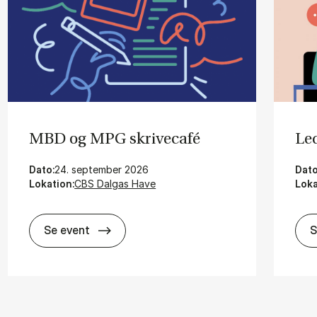
MBD og MPG skri­vecafé
Le­
Dato:
24. september 2026
Dato
Lokation:
CBS Dalgas Have
Loka
MBD og MPG skri­vecafé
Se event
S