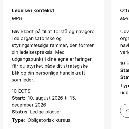
Ledelse i kontekst
Off
MPG
MP
Bliv klædt på til at forstå og navigere
Udvi
i de organisatoriske og
org
styringsmæssige rammer, der former
nav
din ledelsespraksis. Med
vari
udgangspunkt i dine egne erfaringer
10 
får du styrket både dit strategiske
Sta
blik og din personlige handlekraft
Sta
som leder.
Typ
10 ECTS
udb
Start:
10. august 2026 til 15.
december 2026
O
Status:
Ledige pladser
Type:
Obligatorisk kursus