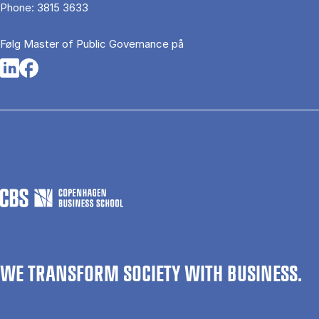
Phone:
3815 3633
Følg Master of Public Governance på
Opens in a new tab
Opens in a new tab
WE TRANSFORM SOCIETY WITH BUSINESS.