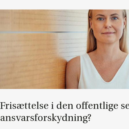
Fri­sæt­tel­se i den of­fent­li­ge s
an­svars­for­skyd­ning?