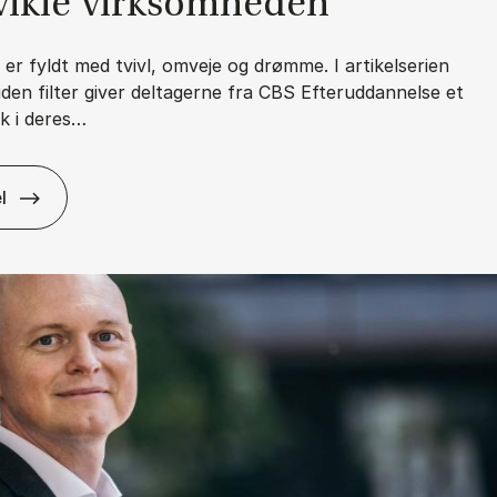
vik­le virk­som­he­den
t er fyldt med tvivl, omveje og drømme. I artikelserien
uden filter giver deltagerne fra CBS Efteruddannelse et
ik i deres…
l
r­ri­e­re – uden fil­ter: Mine drøm­me hand­ler ikke om ti­tel, men