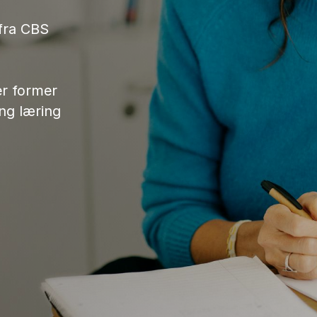
 fra CBS
er former
ang læring