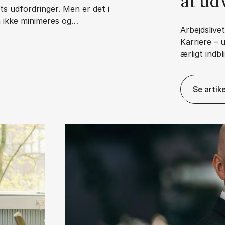
at ud­
s udfordringer. Men er det i
n ikke minimeres og…
Arbejdslive
Karriere – 
ærligt indbl
n­svars­for­skyd­ning?
Se artike
Ka