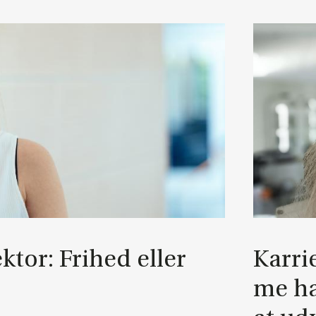
ek­tor: Fri­hed el­ler
Kar­ri
me ha