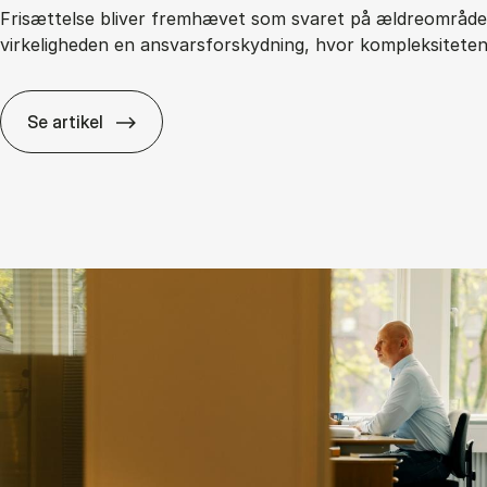
Frisættelse bliver fremhævet som svaret på ældreområdet
virkeligheden en ansvarsforskydning, hvor kompleksitete
Se artikel
Fri­sæt­tel­se i den of­fent­li­ge sek­tor: Fri­hed el­ler a