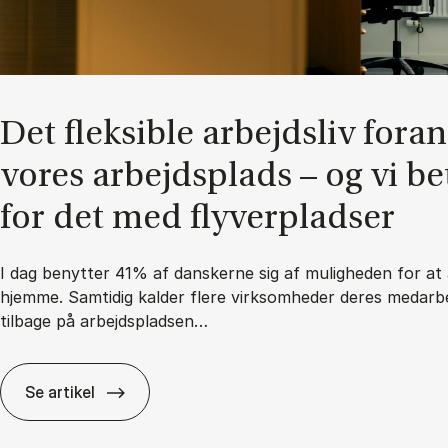
Det flek­sib­le ar­bejds­liv for­a
vo­res ar­bejds­plads – og vi be­
for det med fly­ver­plad­ser
I dag benytter 41% af danskerne sig af muligheden for at 
hjemme. Samtidig kalder flere virksomheder deres medarb
tilbage på arbejdspladsen…
Se artikel
Det flek­sib­le ar­bejds­liv for­an­drer vo­res ar­bejds­p