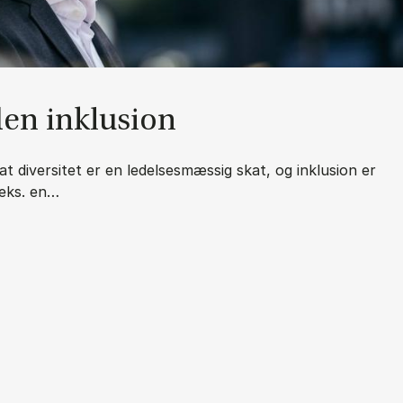
uden in­klu­sion
t diversitet er en ledelsesmæssig skat, og inklusion er
.eks. en…