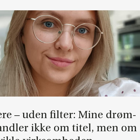
­e­re – uden fil­ter: Mine drøm­
nd­ler ikke om ti­tel, men om