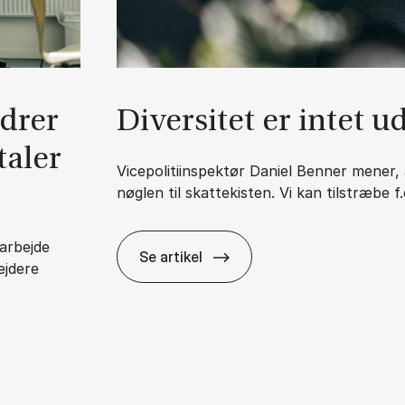
n­drer
Di­ver­si­tet er in­tet 
ta­ler
Vicepolitiinspektør Daniel Benner mener, a
nøglen til skattekisten. Vi kan tilstræbe f
arbejde
Se artikel
ejdere
Di­ver­si­tet er in­tet uden in­klu­sion
lads – og vi be­ta­ler for det med fly­ver­plad­ser