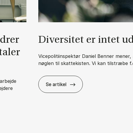
n­drer
Di­ver­si­tet er in­tet 
ta­ler
Vicepolitiinspektør Daniel Benner mener, a
nøglen til skattekisten. Vi kan tilstræbe f
arbejde
Se artikel
ejdere
Di­ver­si­tet er in­tet uden in­klu­sion
lads – og vi be­ta­ler for det med fly­ver­plad­ser