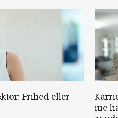
ek­tor: Fri­hed el­ler
Kar­ri
me ha