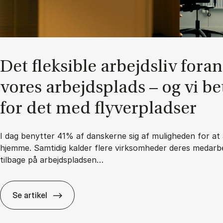
Det flek­sib­le ar­bejds­liv for­a
vo­res ar­bejds­plads – og vi be­
for det med fly­ver­plad­ser
I dag benytter 41% af danskerne sig af muligheden for at 
hjemme. Samtidig kalder flere virksomheder deres medarb
tilbage på arbejdspladsen…
Se artikel
Det flek­sib­le ar­bejds­liv for­an­drer vo­res ar­bejds­p