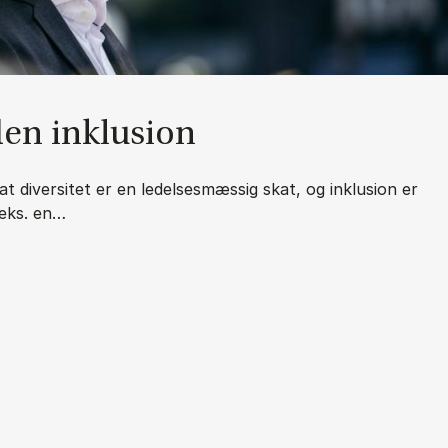
uden in­klu­sion
t diversitet er en ledelsesmæssig skat, og inklusion er
.eks. en…