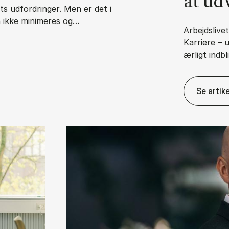
at ud­
s udfordringer. Men er det i
n ikke minimeres og…
Arbejdslive
Karriere – 
ærligt indbl
n­svars­for­skyd­ning?
Se artike
Ka