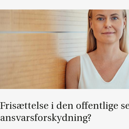
Fri­sæt­tel­se i den of­fent­li­ge s
an­svars­for­skyd­ning?