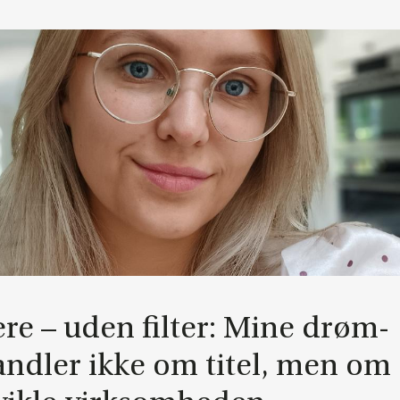
­e­re – uden fil­ter: Mine drøm­
nd­ler ikke om ti­tel, men om