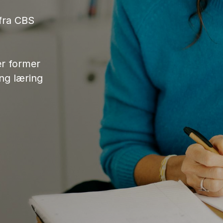
 fra CBS
er former
ang læring