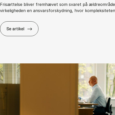
Frisættelse bliver fremhævet som svaret på ældreområdet
virkeligheden en ansvarsforskydning, hvor kompleksitete
Se artikel
Fri­sæt­tel­se i den of­fent­li­ge sek­tor: Fri­hed el­ler a