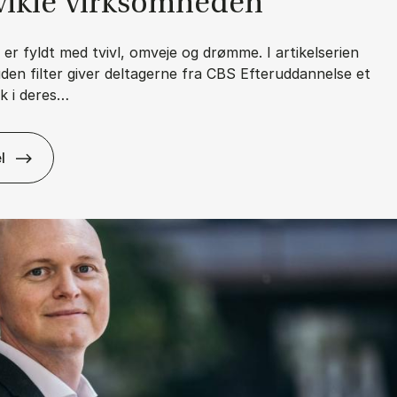
vik­le virk­som­he­den
t er fyldt med tvivl, omveje og drømme. I artikelserien
uden filter giver deltagerne fra CBS Efteruddannelse et
ik i deres…
l
r­ri­e­re – uden fil­ter: Mine drøm­me hand­ler ikke om ti­tel, men