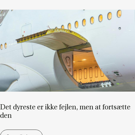
Det dy­re­ste er ikke fejl­en, men at fort­sæt­te
den