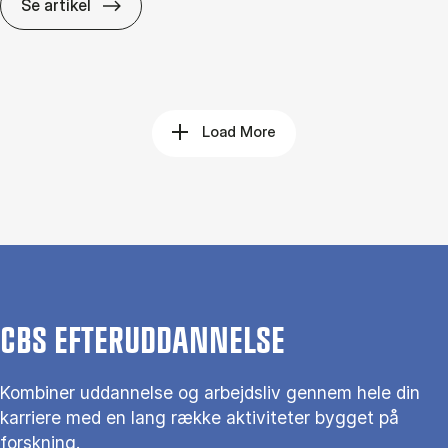
Det dy­re­ste er ikke fejl­en, men at fort­sæt­t
Se artikel
Load More
CBS EFTERUDDANNELSE
Kombiner uddannelse og arbejdsliv gennem hele din
karriere med en lang række aktiviteter bygget på
forskning.