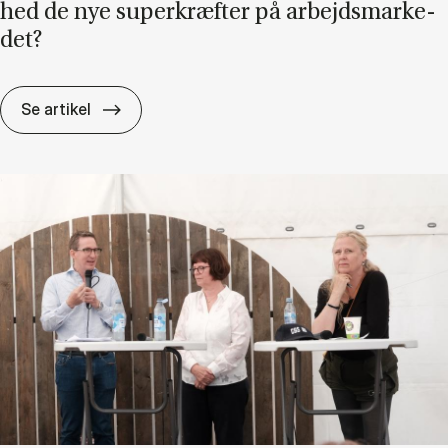
hed de nye su­per­kræf­ter på ar­bejds­mar­ke­
det?
Ef­ter AI: Er dan­nel­se og om­stil­lings­pa­rat­h
Se artikel