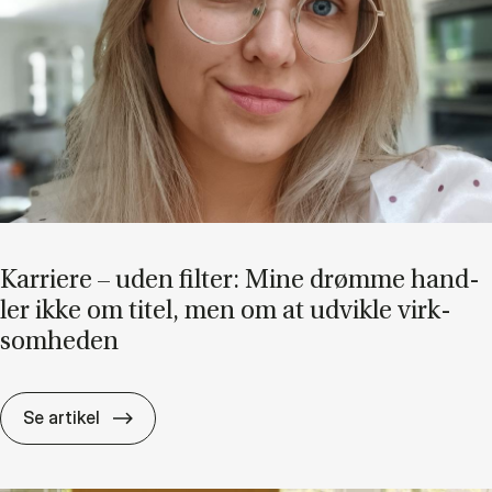
Kar­ri­e­re – uden fil­ter: Mine drøm­me hand­
ler ikke om ti­tel, men om at ud­vik­le virk­
som­he­den
Kar­ri­e­re – uden fil­ter: Mine drøm­me hand­ler
Se artikel