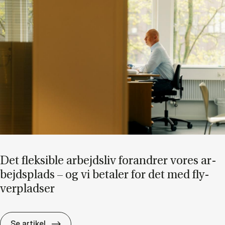
Det flek­sib­le ar­bejds­liv for­an­drer vo­res ar­
bejds­plads – og vi be­ta­ler for det med fly­
ver­plad­ser
Det flek­sib­le ar­bejds­liv for­an­drer vo­res ar­
Se artikel