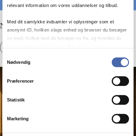
relevant information om vores uddannelser og tilbud.
Med dit samtykke indsamler vi oplysninger som et
No com­pany is an is­land
anonymt ID, hvilken slags enhed og browser du besøger
os med, hvilket land du besøger os fra, og hvordan du
bruger hjemmesiden. Nogle data deles med
No com­pany is an is­land
Se artikel
tredjepartsværktøjer, som vi bruger til statistik og
Samtykkevalg
Nødvendig
markedsføring. Du bestemmer selv - og kan altid trække
dit samtykke tilbage via knappen nederst til højre.
Præferencer
Statistik
Marketing