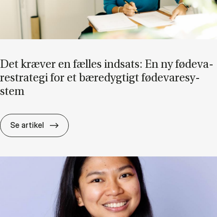
Det kræ­ver en fæl­les ind­sats: En ny fø­de­va­
re­stra­te­gi for et bæ­re­dyg­tigt fø­de­va­re­sy­
stem
Det kræ­ver en fæl­les ind­sats: En ny fø­de­va­re
Se artikel