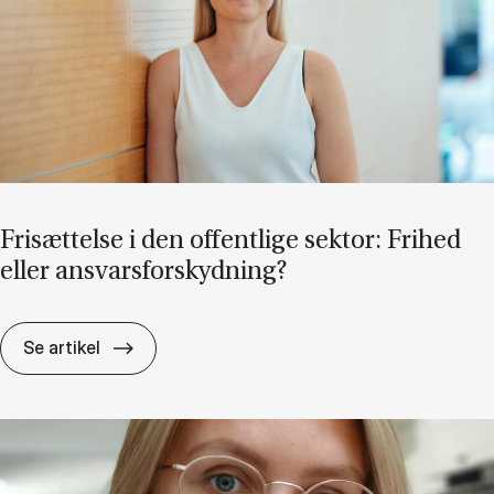
Fri­sæt­tel­se i den of­fent­li­ge sek­tor: Fri­hed
el­ler an­svars­for­skyd­ning?
Fri­sæt­tel­se i den of­fent­li­ge sek­tor: Fri­hed e
Se artikel