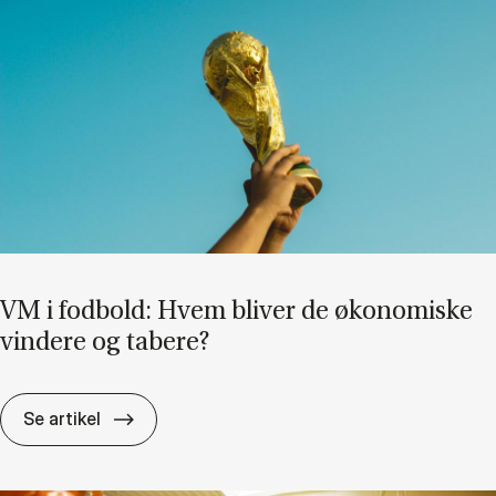
VM i fod­bold: Hvem bli­ver de øko­no­mi­ske
vin­de­re og ta­be­re?
VM i fod­bold: Hvem bli­ver de øko­no­mi­ske vin
Se artikel