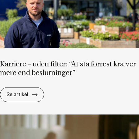
Kar­ri­e­re – uden fil­ter: “At stå for­re­st kræ­ver
mere end be­slut­nin­ger”
Kar­ri­e­re – uden fil­ter: “At stå for­re­st kræ­v
Se artikel