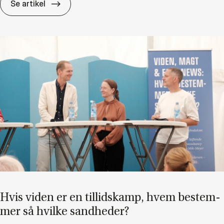
Di­ver­si­tet er in­tet uden in­klu­sion
Se artikel
Hvis vi­den er en til­lids­kamp, hvem be­stem­
mer så hvil­ke sand­he­der?