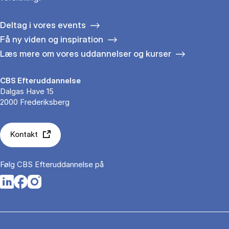
Deltag i vores events
Få ny viden og inspiration
Læs mere om vores uddannelser og kurser
CBS Efteruddannelse
Dalgas Have 15
2000 Frederiksberg
Kontakt
Følg CBS Efteruddannelse på
Opens in a new tab
Opens in a new tab
Opens in a new tab