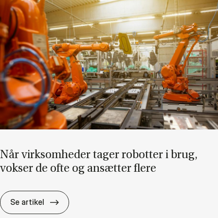
Når virk­som­he­der ta­ger ro­bot­ter i brug,
vok­ser de ofte og an­sæt­ter fle­re
Når virk­som­he­der ta­ger ro­bot­ter i brug, vok
Se artikel