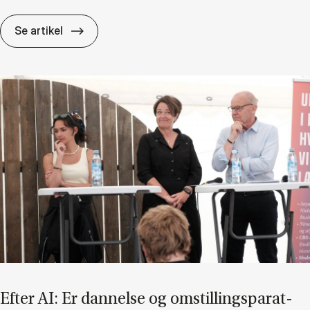
Hvis vi­den er en til­lids­kamp, hvem be­stem­me
Se artikel
Ef­ter AI: Er dan­nel­se og om­stil­lings­pa­rat­