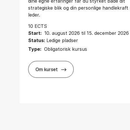
dine egne erfaringer får du styrket både dit
strategiske blik og din personlige handlekraf
leder.
10 ECTS
Start:
10. august 2026 til 15. december 2026
Status:
Ledige pladser
Type:
Obligatorisk kursus
Om kurset
about