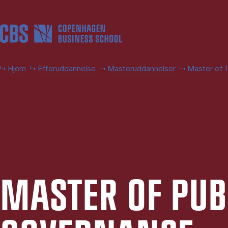
Gå til hovedindhold
Hjem
Efteruddannelse
Masteruddannelser
Master of 
MA­STER OF PU­B