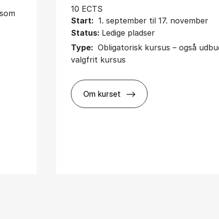
10 ECTS
t som
Start:
1. september til 17. november
Status:
Ledige pladser
Type:
Obligatorisk kursus – også udb
valgfrit kursus
Om kurset
about