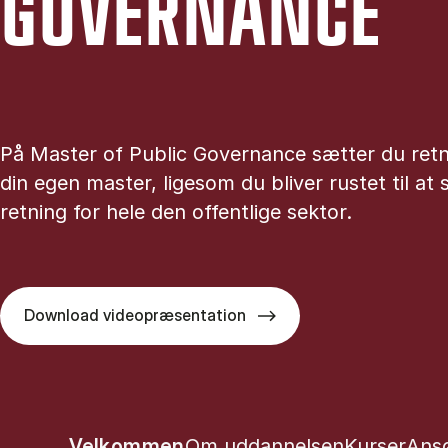
GOVER­NAN­CE
På Master of Public Governance sætter du retn
din egen master, ligesom du bliver rustet til at
retning for hele den offentlige sektor.
Download videopræsentation
Show panel
Show panel
Show pane
Sho
Velkommen
Om uddannelsen
Kurser
Ans
Tablist controls