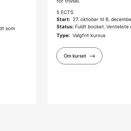
for trivsel.
5 ECTS
Start:
27. oktober til 8. decemb
Status:
Fuldt booket. Venteliste 
udt som
Type:
Valgfrit kursus
Om kurset
about