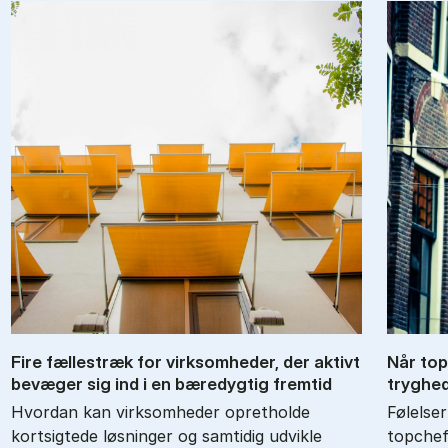
Fire fæl­les­træk for virk­som­he­der, der ak­tivt
Når top­
be­væ­ger sig ind i en bæ­re­dyg­tig frem­tid
tryg­hed
Hvordan kan virksomheder opretholde
Følelser
kortsigtede løsninger og samtidig udvikle
topchefe