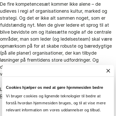
De fire kompetencesæt kommer ikke alene – de
udleves i regi af organisationens kultur, marked og
strategi. Og det er ikke alt sammen noget, som er
fuldstændig nyt. Men de giver ledere et sprog til at
blive bevidste om og italesætte nogle af de centrale
områder, man som leder (og ledelsesteam) skal være
opmærksom på for at skabe robuste og bæredygtige
(på alle planer) organisationer, der kan tilbyde
løsninger på fremtidens store udfordringer. Og
dermed er godt rustede til at møde den nye
virkelighed for fremtidens ledelse.
Cookies hjælper os med at gøre hjemmesiden bedre
Læs hele rapporten her:
Leadership for the Future
Report | CBS - Copenhagen Business School
Vi bruger cookies og lignende teknologier til bedre at
forstå hvordan hjemmesiden bruges, og til at vise mere
relevant information om vores uddannelser og tilbud.