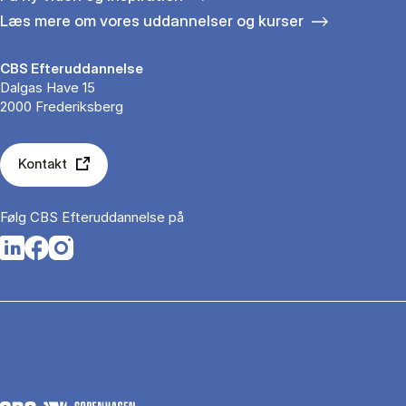
Læs mere om vores uddannelser og kurser
CBS Efteruddannelse
Dalgas Have 15
2000 Frederiksberg
Kontakt
Følg CBS Efteruddannelse på
Opens in a new tab
Opens in a new tab
Opens in a new tab