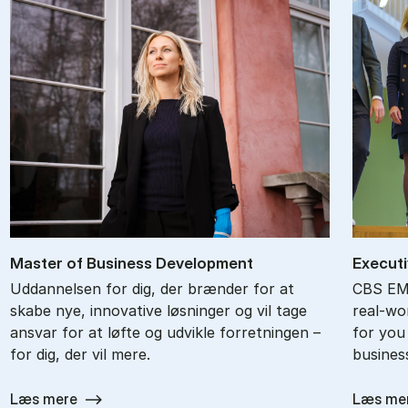
Ma­ster of Bu­si­ness De­ve­l­op­ment
Ex­ec­ut
Uddannelsen for dig, der brænder for at
CBS EMB
skabe nye, innovative løsninger og vil tage
real-wor
ansvar for at løfte og udvikle forretningen –
for you
for dig, der vil mere.
busines
Læs mere
Læs me