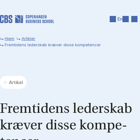
Gå til hovedindhold
Søg
Men
En
Hjem
Artikler
Fremtidens lederskab kræver disse kompetencer
Artikel
Frem­ti­dens le­der­skab
kræ­ver dis­se kom­pe­