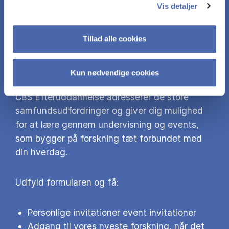
DIN VEJ TIL MERE VIDEN
Vis detaljer
Fandt du dette interessant? Så tilmeld dig
Tillad alle cookies
vores nyhedsbrev og få adgang til endnu mere
af vores forskning og til vores events.
Kun nødvendige cookies
CBS Efteruddannelse adresserer de store
samfundsudfordringer og giver dig mulighed
for at lære gennem undervisning og events,
som bygger på forskning tæt forbundet med
din hverdag.
Udfyld formularen og få:
Personlige invitationer event invitationer
Adgang til vores nyeste forskning, når det