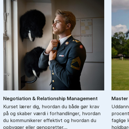
Ne­go­ti­a­tion & Re­la­tions­hip Ma­na­ge­ment
Ma­ster 
Kurset lærer dig, hvordan du både gør krav
Uddanne
på og skaber værdi i forhandlinger, hvordan
procent
du kommunikerer effektivt og hvordan du
faglige 
opbygger eller genopretter…
holdbar