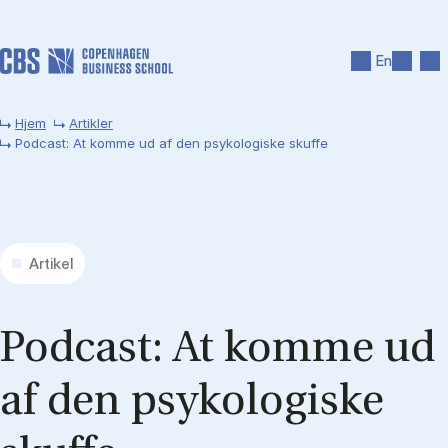
Gå til hovedindhold
Søg
Men
En
Hjem
Artikler
Podcast: At komme ud af den psykologiske skuffe
Artikel
Po­dcast: At kom­me ud
af den psy­ko­lo­gi­ske