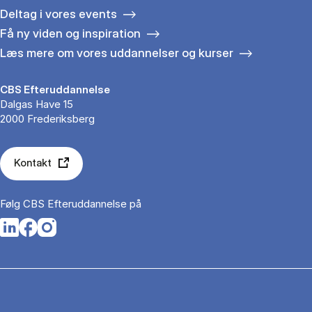
Deltag i vores events
Få ny viden og inspiration
Læs mere om vores uddannelser og kurser
CBS Efteruddannelse
Dalgas Have 15
2000 Frederiksberg
Kontakt
Følg CBS Efteruddannelse på
Opens in a new tab
Opens in a new tab
Opens in a new tab