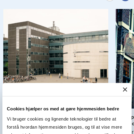
Cookies hjælper os med at gøre hjemmesiden bedre
Hvad kan her­re­lands­hol­det lære os om fø­
Når top­
Vi bruger cookies og lignende teknologier til bedre at
lel­ser og le­del­se?
tryg­hed
forstå hvordan hjemmesiden bruges, og til at vise mere
EM i fodbold er i fuld gang. Under den
Følelser