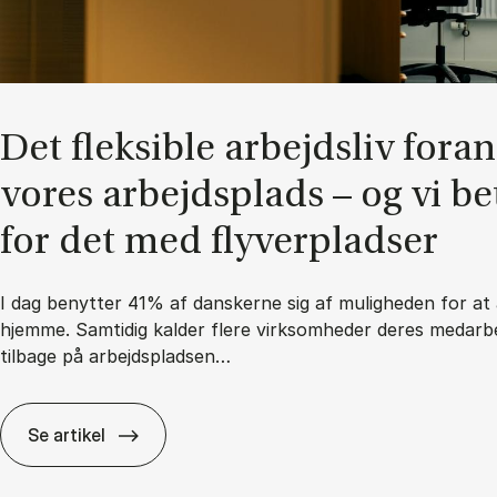
Det flek­sib­le ar­bejds­liv for­a
vo­res ar­bejds­plads – og vi be­
for det med fly­ver­plad­ser
I dag benytter 41% af danskerne sig af muligheden for at 
hjemme. Samtidig kalder flere virksomheder deres medarb
tilbage på arbejdspladsen…
Se artikel
Det flek­sib­le ar­bejds­liv for­an­drer vo­res ar­bejds­p