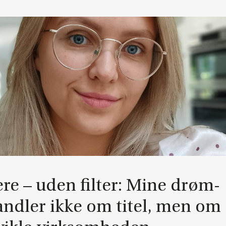
­e­re – uden fil­ter: Mine drøm­
nd­ler ikke om ti­tel, men om