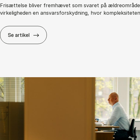
Frisættelse bliver fremhævet som svaret på ældreområdet
virkeligheden en ansvarsforskydning, hvor kompleksitete
Se artikel
Fri­sæt­tel­se i den of­fent­li­ge sek­tor: Fri­hed el­ler a