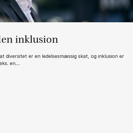
uden in­klu­sion
t diversitet er en ledelsesmæssig skat, og inklusion er
.eks. en…