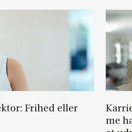
ek­tor: Fri­hed el­ler
Kar­ri
me ha