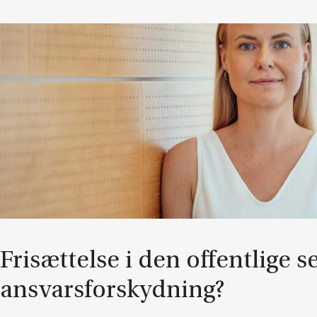
Fri­sæt­tel­se i den of­fent­li­ge s
an­svars­for­skyd­ning?