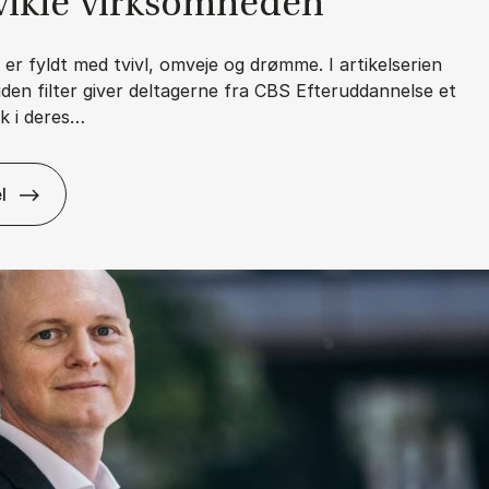
vik­le virk­som­he­den
t er fyldt med tvivl, omveje og drømme. I artikelserien
uden filter giver deltagerne fra CBS Efteruddannelse et
ik i deres…
l
r­ri­e­re – uden fil­ter: Mine drøm­me hand­ler ikke om ti­tel, men