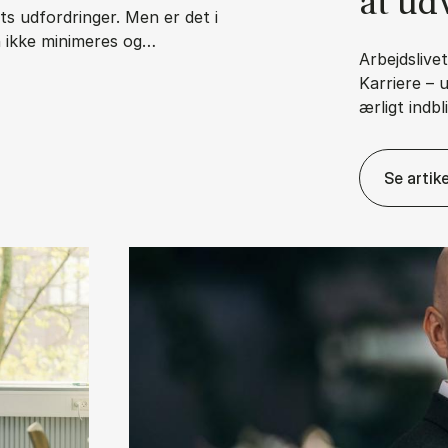
at ud­
s udfordringer. Men er det i
n ikke minimeres og…
Arbejdslive
Karriere – 
ærligt indbl
n­svars­for­skyd­ning?
Se artike
Ka