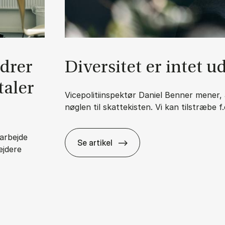
n­drer
Di­ver­si­tet er in­tet 
ta­ler
Vicepolitiinspektør Daniel Benner mener, a
nøglen til skattekisten. Vi kan tilstræbe f
arbejde
Se artikel
ejdere
Di­ver­si­tet er in­tet uden in­klu­sion
lads – og vi be­ta­ler for det med fly­ver­plad­ser