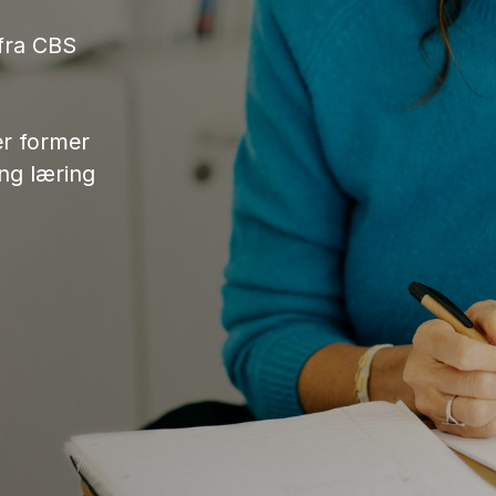
 fra CBS
er former
ang læring