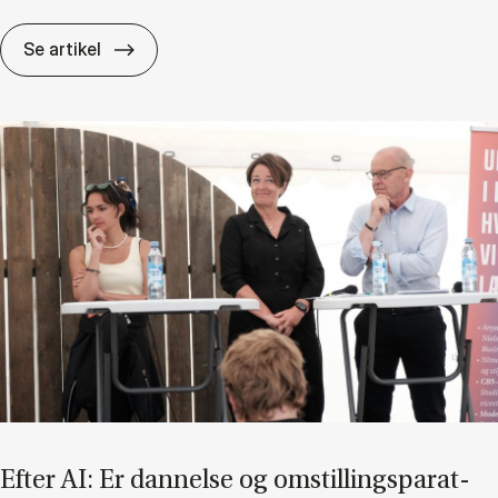
Hvis vi­den er en til­lids­kamp, hvem be­stem­me
Se artikel
Ef­ter AI: Er dan­nel­se og om­stil­lings­pa­rat­