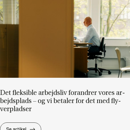
Det flek­sib­le ar­bejds­liv for­an­drer vo­res ar­
bejds­plads – og vi be­ta­ler for det med fly­
ver­plad­ser
Det flek­sib­le ar­bejds­liv for­an­drer vo­res ar­
Se artikel