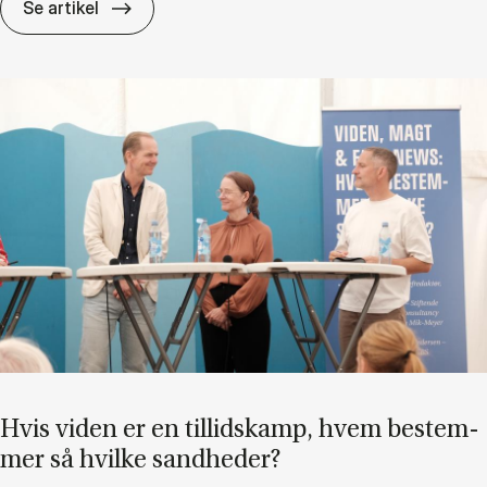
Di­ver­si­tet er in­tet uden in­klu­sion
Se artikel
Hvis vi­den er en til­lids­kamp, hvem be­stem­
mer så hvil­ke sand­he­der?