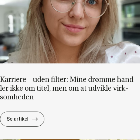
Kar­ri­e­re – uden fil­ter: Mine drøm­me hand­
ler ikke om ti­tel, men om at ud­vik­le virk­
som­he­den
Kar­ri­e­re – uden fil­ter: Mine drøm­me hand­ler
Se artikel