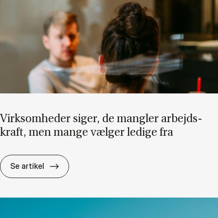
Virk­som­he­der si­ger, de mang­ler ar­bejds­
kraft, men man­ge væl­ger le­di­ge fra
Virk­som­he­der si­ger, de mang­ler ar­bejds­kra
Se artikel