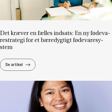
Det kræ­ver en fæl­les ind­sats: En ny fø­de­va­
re­stra­te­gi for et bæ­re­dyg­tigt fø­de­va­re­sy­
stem
Det kræ­ver en fæl­les ind­sats: En ny fø­de­va­re
Se artikel