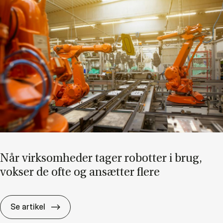
Når virk­som­he­der ta­ger ro­bot­ter i brug,
vok­ser de ofte og an­sæt­ter fle­re
Når virk­som­he­der ta­ger ro­bot­ter i brug, vok
Se artikel