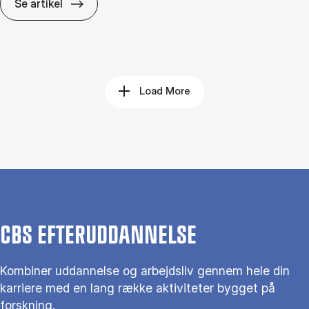
Det dy­re­ste er ikke fejl­en, men at fort­sæt­t
Se artikel
Load More
CBS EFTERUDDANNELSE
Kombiner uddannelse og arbejdsliv gennem hele din
karriere med en lang række aktiviteter bygget på
forskning.