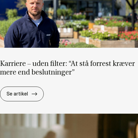
Kar­ri­e­re – uden fil­ter: “At stå for­re­st kræ­ver
mere end be­slut­nin­ger”
Kar­ri­e­re – uden fil­ter: “At stå for­re­st kræ­v
Se artikel