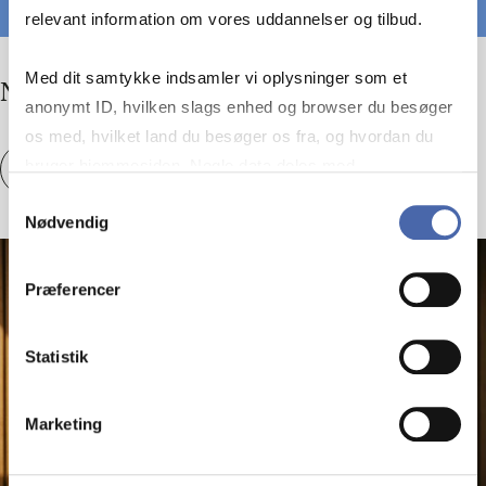
relevant information om vores uddannelser og tilbud.
Med dit samtykke indsamler vi oplysninger som et
No com­pany is an is­land
anonymt ID, hvilken slags enhed og browser du besøger
os med, hvilket land du besøger os fra, og hvordan du
bruger hjemmesiden. Nogle data deles med
No com­pany is an is­land
Se artikel
tredjepartsværktøjer, som vi bruger til statistik og
Samtykkevalg
Nødvendig
markedsføring. Du bestemmer selv - og kan altid trække
dit samtykke tilbage via knappen nederst til højre.
Præferencer
Statistik
Marketing