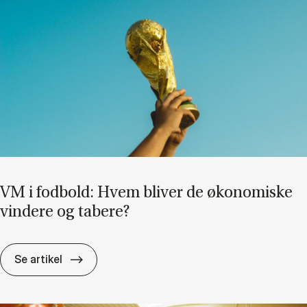
VM i fod­bold: Hvem bli­ver de øko­no­mi­ske
vin­de­re og ta­be­re?
VM i fod­bold: Hvem bli­ver de øko­no­mi­ske vin
Se artikel