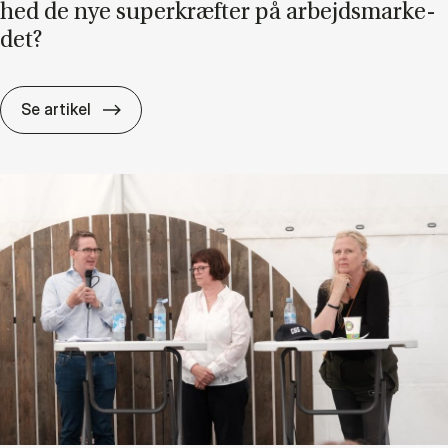
hed de nye su­per­kræf­ter på ar­bejds­mar­ke­
det?
Ef­ter AI: Er dan­nel­se og om­stil­lings­pa­rat­h
Se artikel