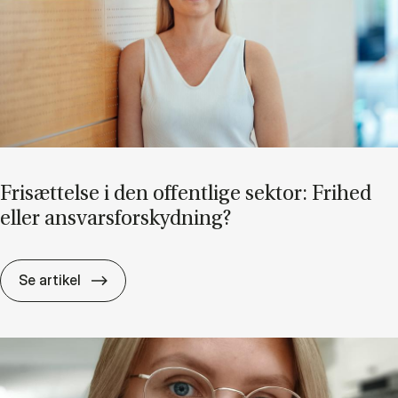
Fri­sæt­tel­se i den of­fent­li­ge sek­tor: Fri­hed
el­ler an­svars­for­skyd­ning?
Fri­sæt­tel­se i den of­fent­li­ge sek­tor: Fri­hed e
Se artikel