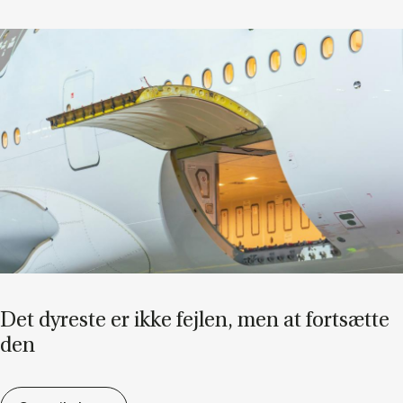
Det dy­re­ste er ikke fejl­en, men at fort­sæt­te
den