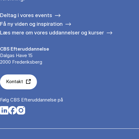
Deltag i vores events
Få ny viden og inspiration
Læs mere om vores uddannelser og kurser
CBS Efteruddannelse
Dalgas Have 15
2000 Frederiksberg
Kontakt
Følg CBS Efteruddannelse på
Opens in a new tab
Opens in a new tab
Opens in a new tab