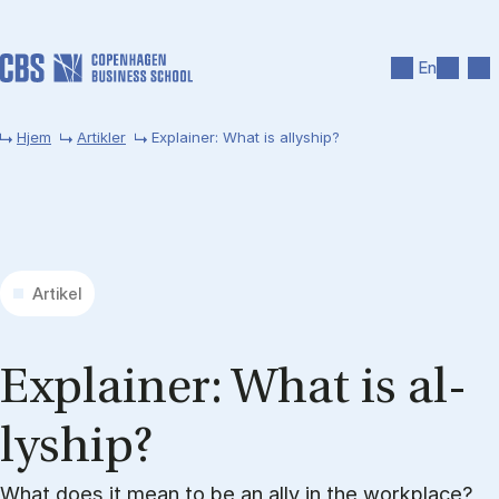
Gå til hovedindhold
Søg
Men
En
Hjem
Artikler
Explainer: What is allyship?
Artikel
Ex­plai­ner: What is al­
lys­hip?
What does it mean to be an ally in the workplace?