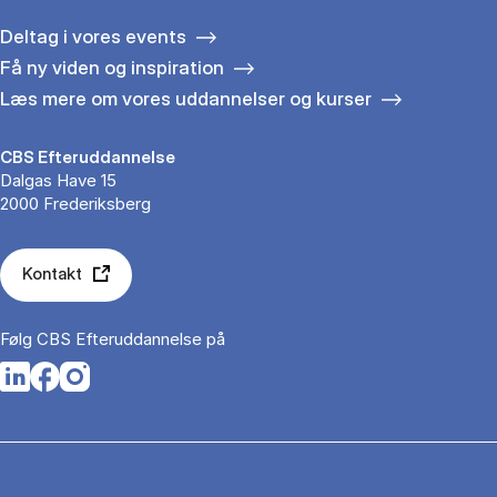
Deltag i vores events
Få ny viden og inspiration
Læs mere om vores uddannelser og kurser
CBS Efteruddannelse
Dalgas Have 15
2000 Frederiksberg
Kontakt
Følg CBS Efteruddannelse på
Opens in a new tab
Opens in a new tab
Opens in a new tab