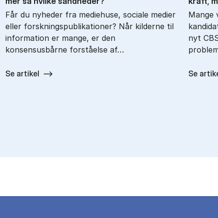
mer så hvil­ke sand­he­der?
kraft, m
Får du nyheder fra mediehuse, sociale medier
Mange 
eller forskningspublikationer? Når kilderne til
kandidat
information er mange, er den
nyt CBS
konsensusbårne forståelse af…
problem
Se artikel
Se artik