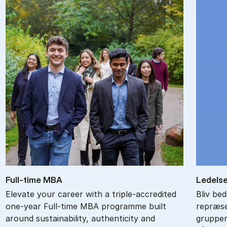
Full-time MBA
Le­del­se
Elevate your career with a triple-accredited
Bliv bed
one-year Full-time MBA programme built
repræse
around sustainability, authenticity and
grupper 