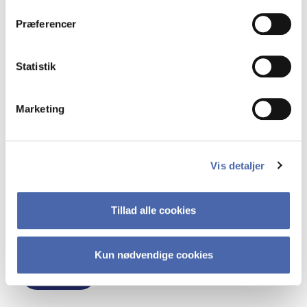
dit samtykke tilbage via knappen nederst til højre.
Præferencer
CBS relation
*
Statistik
Marketing
Påkrævet – Jeg giver hermed samtykke til,
at CBS Efteruddannelse må kontakte mig
med information om arrangementer og
Vis detaljer
markedsføring af vores nuværende og
fremtidige programmer.
Klik her for at læse
vores privatlivspolitik.
Tillad alle cookies
*
Kun nødvendige cookies
TILMELD