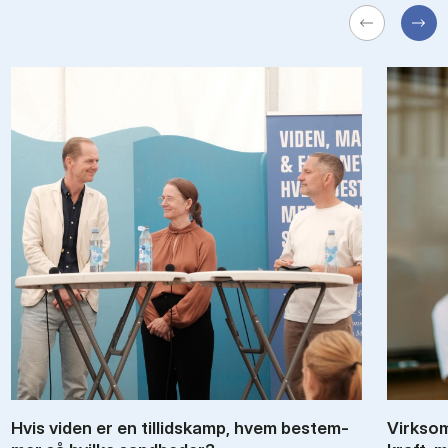
Hvis vi­den er en til­lids­kamp, hvem be­stem­
Virk­som