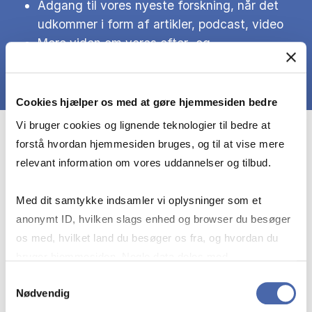
Adgang til vores nyeste forskning, når det
udkommer i form af artikler, podcast, video
Mere viden om vores efter- og
videreuddannelse
Cookies hjælper os med at gøre hjemmesiden bedre
Vi bruger cookies og lignende teknologier til bedre at
forstå hvordan hjemmesiden bruges, og til at vise mere
Fornavn
relevant information om vores uddannelser og tilbud.
Med dit samtykke indsamler vi oplysninger som et
Efternavn
anonymt ID, hvilken slags enhed og browser du besøger
os med, hvilket land du besøger os fra, og hvordan du
bruger hjemmesiden. Nogle data deles med
tredjepartsværktøjer, som vi bruger til statistik og
Samtykkevalg
Email
*
Nødvendig
markedsføring. Du bestemmer selv - og kan altid trække